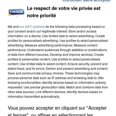
Le respect de votre vie privée est
notre priorité
UNE TOURISTE DE L’OISE EMPORTÉE PAR UNE
COULÉE DE BOUE EN HAUTE-SAVOIE
We and
our (447) partners
do the following data processing based on
your consent and/or our legitimate interest: Store and/or access
information on a device; Use limited data to select advertising; Create
profiles for personalised advertising; Use profiles to select personalised
advertising; Measure advertising performance; Measure content
performance; Understand audiences through statistics or combinations
of data from different sources; Develop and improve services; Create
profiles to personalise content; Use profiles to select personalised
content; Use limited data to select content; Ensure security, prevent and
detect fraud, and fix errors; Deliver and present advertising and content;
Save and communicate privacy choices. These technologies may
process personal data such as IP address and browsing data to offer
following functionalities: Identify devices based on information actively
requested; Use precise geolocation data; Match and combine data from
other data sources; Link different devices; Identify devices based on
information transmitted automatically.
Vous pouvez accepter en cliquant sur "Accepter
et fermer", ou affiner en sélectionnant les