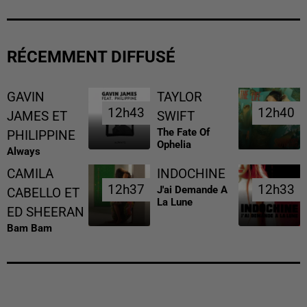
RÉCEMMENT DIFFUSÉ
GAVIN
TAYLOR
12h43
12h43
12h40
12h40
JAMES ET
SWIFT
The Fate Of
PHILIPPINE
Ophelia
Always
CAMILA
INDOCHINE
12h37
12h37
12h33
12h33
J'ai Demande A
CABELLO ET
La Lune
ED SHEERAN
Bam Bam