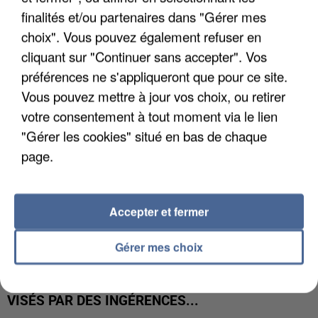
LES DONNÉES DE 300 000 CLIENTS DÉROBÉES À
finalités et/ou partenaires dans "Gérer mes
INTERMARCHÉ APRÈS UNE...
choix". Vous pouvez également refuser en
cliquant sur "Continuer sans accepter". Vos
préférences ne s'appliqueront que pour ce site.
Vous pouvez mettre à jour vos choix, ou retirer
votre consentement à tout moment via le lien
"Gérer les cookies" situé en bas de chaque
page.
Accepter et fermer
Gérer mes choix
GABRIEL ATTAL ET RAPHAËL GLUCKSMANN
VISÉS PAR DES INGÉRENCES...