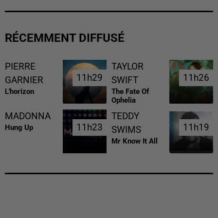
RÉCEMMENT DIFFUSÉ
PIERRE
TAYLOR
11h29
11h29
11h26
11h26
GARNIER
SWIFT
L'horizon
The Fate Of
Ophelia
MADONNA
TEDDY
11h23
11h23
11h19
11h19
Hung Up
SWIMS
Mr Know It All