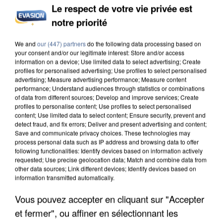
Le respect de votre vie privée est
notre priorité
UN SECOND CADRE DE LA DZ MAFIA
We and
our (447) partners
do the following data processing based on
INTERPELLÉ EN ALGÉRIE
your consent and/or our legitimate interest: Store and/or access
information on a device; Use limited data to select advertising; Create
profiles for personalised advertising; Use profiles to select personalised
advertising; Measure advertising performance; Measure content
performance; Understand audiences through statistics or combinations
of data from different sources; Develop and improve services; Create
profiles to personalise content; Use profiles to select personalised
content; Use limited data to select content; Ensure security, prevent and
detect fraud, and fix errors; Deliver and present advertising and content;
Save and communicate privacy choices. These technologies may
process personal data such as IP address and browsing data to offer
following functionalities: Identify devices based on information actively
requested; Use precise geolocation data; Match and combine data from
other data sources; Link different devices; Identify devices based on
information transmitted automatically.
Vous pouvez accepter en cliquant sur "Accepter
et fermer", ou affiner en sélectionnant les