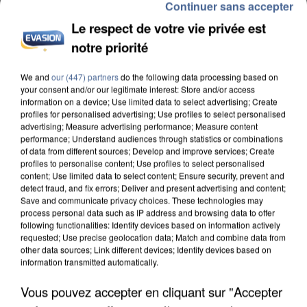
Continuer sans accepter
Le respect de votre vie privée est
notre priorité
UN SECOND CADRE DE LA DZ MAFIA
INTERPELLÉ EN ALGÉRIE
We and
our (447) partners
do the following data processing based on
your consent and/or our legitimate interest: Store and/or access
information on a device; Use limited data to select advertising; Create
profiles for personalised advertising; Use profiles to select personalised
advertising; Measure advertising performance; Measure content
performance; Understand audiences through statistics or combinations
of data from different sources; Develop and improve services; Create
profiles to personalise content; Use profiles to select personalised
content; Use limited data to select content; Ensure security, prevent and
detect fraud, and fix errors; Deliver and present advertising and content;
Save and communicate privacy choices. These technologies may
process personal data such as IP address and browsing data to offer
following functionalities: Identify devices based on information actively
requested; Use precise geolocation data; Match and combine data from
other data sources; Link different devices; Identify devices based on
information transmitted automatically.
Vous pouvez accepter en cliquant sur "Accepter