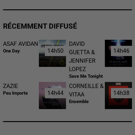
RÉCEMMENT DIFFUSÉ
ASAF AVIDAN
DAVID
14h50
14h50
14h46
14h46
One Day
GUETTA &
JENNIFER
LOPEZ
Save Me Tonight
ZAZIE
CORNEILLE &
14h44
14h44
14h38
14h38
Peu Importe
VITAA
Ensemble