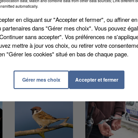
eolocation data; Match and combine data from other data sources; Link different de
nsmitted automatically.
tionner les excès de vitesse. Ainsi, dimanche après-
pter en cliquant sur "Accepter et fermer", ou affiner en
nduire en moins d'une heure sur la Nationale 20, au
/ou partenaires dans "Gérer mes choix". Vous pouvez éga
aient largement dépassé la limite autorisée des 90
"Continuer sans accepter". Vos préférences ne s'appliqu
 cela deux jours seulement après le décès d'une
uvez mettre à jour vos choix, ou retirer votre consenteme
en "Gérer les cookies" situé en bas de chaque page.
Gérer mes choix
Accepter et fermer