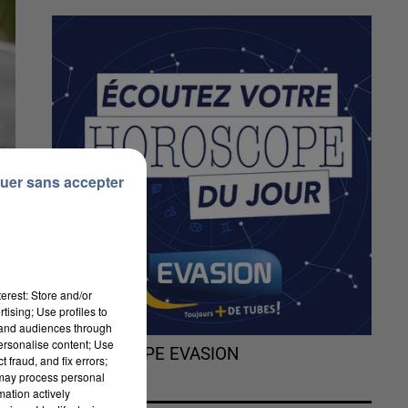
uer sans accepter
erest: Store and/or
tising; Use profiles to
tand audiences through
personalise content; Use
L'HOROSCOPE EVASION
 fraud, and fix errors;
 may process personal
mation actively