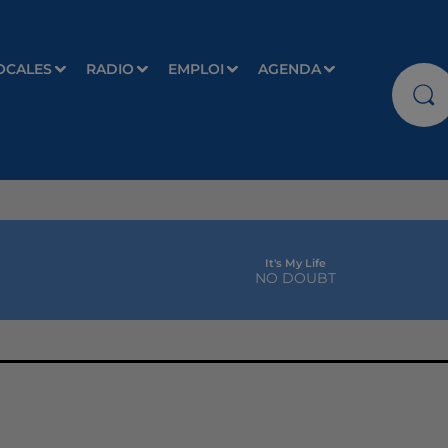
OCALES
RADIO
EMPLOI
AGENDA
It's My Life
NO DOUBT