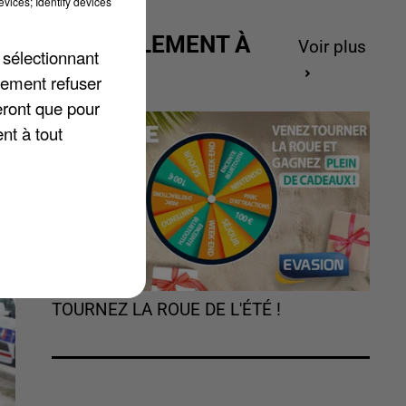
vices; Identify devices
ACTUELLEMENT À
Voir plus
 sélectionnant
GAGNER
lement refuser
eront que pour
nt à tout
TOURNEZ LA ROUE DE L'ÉTÉ !