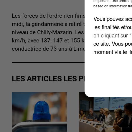
requested; Use precise g
based on information tra
Les forces de l'ordre n'en finissent plus de sanc
Vous pouvez acce
midi, la gendarmerie a retiré trois permis de co
les finalités et
niveau de Chilly-Mazarin. Les automobilistes av
en cliquant sur 
km/h, avec 137, 147 et 155 km/h au radar ! Tout
ce site. Vous po
conductrice de 73 ans à Limours.
moment via le li
LES ARTICLES LES PLUS VUS