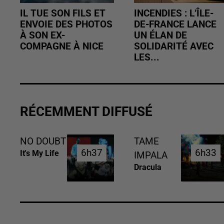
IL TUE SON FILS ET
INCENDIES : L’ÎLE-
ENVOIE DES PHOTOS
DE-FRANCE LANCE
À SON EX-
UN ÉLAN DE
COMPAGNE À NICE
SOLIDARITÉ AVEC
LES...
RÉCEMMENT DIFFUSÉ
NO DOUBT
TAME
6h37
6h37
6h33
6h33
It's My Life
IMPALA
Dracula