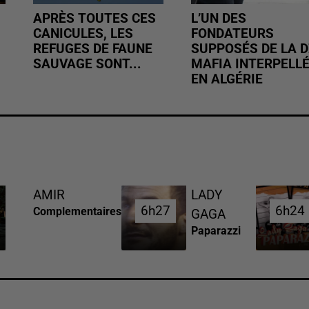
APRÈS TOUTES CES
L’UN DES
CANICULES, LES
FONDATEURS
REFUGES DE FAUNE
SUPPOSÉS DE LA D
SAUVAGE SONT...
MAFIA INTERPELL
EN ALGÉRIE
AMIR
LADY
6h27
6h27
6h24
6h24
Complementaires
GAGA
Paparazzi