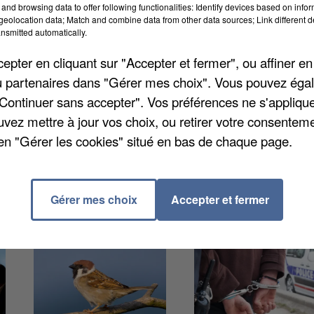
and browsing data to offer following functionalities: Identify devices based on infor
eolocation data; Match and combine data from other data sources; Link different de
nsmitted automatically.
pter en cliquant sur "Accepter et fermer", ou affiner en
arution immédiate après avoir hier été déféré devan
/ou partenaires dans "Gérer mes choix". Vous pouvez éga
sien ce trafiquant présumé âgé de 21 ans, originaire d
"Continuer sans accepter". Vos préférences ne s'appliqu
loisirs de Vaires-Torcy lors d'un festival de musique
uvez mettre à jour vos choix, ou retirer votre consenteme
ailleurs été arrêtés.
en "Gérer les cookies" situé en bas de chaque page.
Gérer mes choix
Accepter et fermer