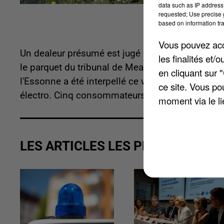
data such as IP address 
requested; Use precise g
based on information tra
Vous pouvez acce
Un dealeur présumé est jugé aujourd'hui en comp
les finalités et
le parquet du tribunal de Meaux. D'après le Pari
en cliquant sur 
l'Essonne a été interpellé ce week-end à l'île de 
ce site. Vous po
électro. Cinq consommateurs de cocaïne ont par 
moment via le li
LES ARTICLES LES PLUS VUS