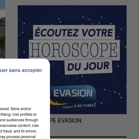
uer sans accepter
erest: Store and/or
tising; Use profiles to
tand audiences through
L'HOROSCOPE EVASION
personalise content; Use
 fraud, and fix errors;
 may process personal