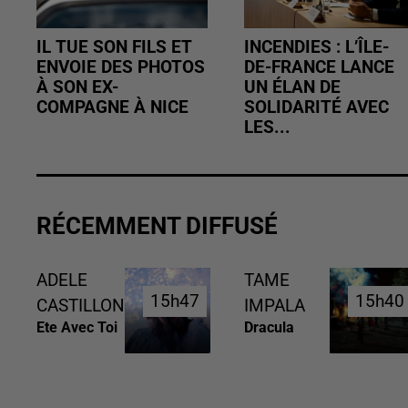
IL TUE SON FILS ET
INCENDIES : L’ÎLE-
ENVOIE DES PHOTOS
DE-FRANCE LANCE
À SON EX-
UN ÉLAN DE
COMPAGNE À NICE
SOLIDARITÉ AVEC
LES...
RÉCEMMENT DIFFUSÉ
ADELE
TAME
15h47
15h47
15h40
15h40
CASTILLON
IMPALA
Ete Avec Toi
Dracula