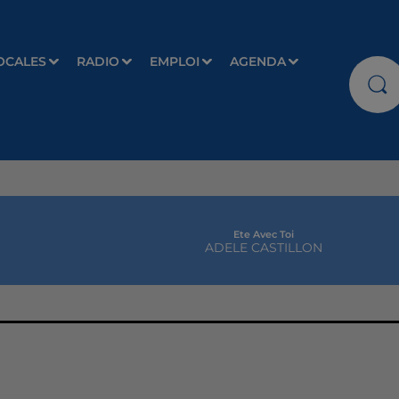
OCALES
RADIO
EMPLOI
AGENDA
Ete Avec Toi
ADELE CASTILLON