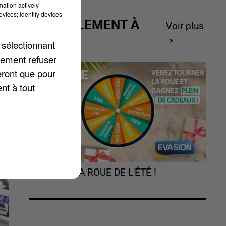
mation actively
vices; Identify devices
ACTUELLEMENT À
Voir plus
GAGNER
 sélectionnant
t
lement refuser
e
eront que pour
nt à tout
TOURNEZ LA ROUE DE L'ÉTÉ !