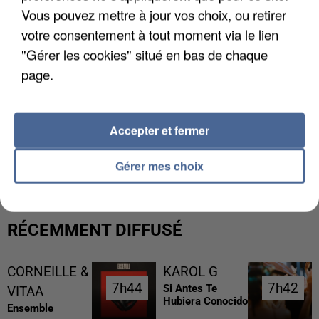
Vous pouvez mettre à jour vos choix, ou retirer
votre consentement à tout moment via le lien
"Gérer les cookies" situé en bas de chaque
page.
Accepter et fermer
L’UN DES FONDATEURS SUPPOSÉS DE LA DZ
MAFIA INTERPELLÉ EN ALGÉRIE
Gérer mes choix
RÉCEMMENT DIFFUSÉ
CORNEILLE &
KAROL G
7h44
7h44
7h42
7h42
Si Antes Te
VITAA
Hubiera Conocido
Ensemble