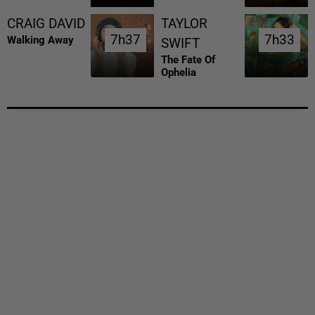
CRAIG DAVID
TAYLOR
7h37
7h37
7h33
7h33
Walking Away
SWIFT
The Fate Of
Ophelia