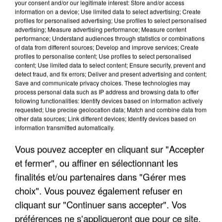
your consent and/or our legitimate interest: Store and/or access
information on a device; Use limited data to select advertising; Create
profiles for personalised advertising; Use profiles to select personalised
advertising; Measure advertising performance; Measure content
performance; Understand audiences through statistics or combinations
of data from different sources; Develop and improve services; Create
profiles to personalise content; Use profiles to select personalised
content; Use limited data to select content; Ensure security, prevent and
detect fraud, and fix errors; Deliver and present advertising and content;
Save and communicate privacy choices. These technologies may
process personal data such as IP address and browsing data to offer
following functionalities: Identify devices based on information actively
requested; Use precise geolocation data; Match and combine data from
other data sources; Link different devices; Identify devices based on
APRÈS TOUTES CES CANICULES, LES REFUGES
information transmitted automatically.
DE FAUNE SAUVAGE SONT...
Vous pouvez accepter en cliquant sur "Accepter
et fermer", ou affiner en sélectionnant les
finalités et/ou partenaires dans "Gérer mes
choix". Vous pouvez également refuser en
cliquant sur "Continuer sans accepter". Vos
préférences ne s'appliqueront que pour ce site.