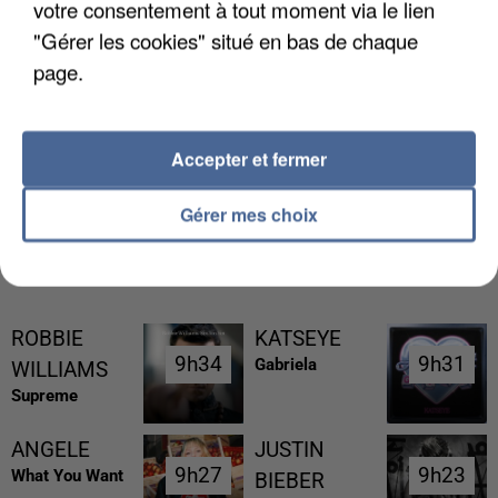
votre consentement à tout moment via le lien
"Gérer les cookies" situé en bas de chaque
page.
LES DONNÉES DE 300 000 CLIENTS DÉROBÉES À
INTERMARCHÉ APRÈS UNE...
Accepter et fermer
Gérer mes choix
RÉCEMMENT DIFFUSÉ
ROBBIE
KATSEYE
9h34
9h34
9h31
9h31
Gabriela
WILLIAMS
Supreme
ANGELE
JUSTIN
9h27
9h27
9h23
9h23
What You Want
BIEBER