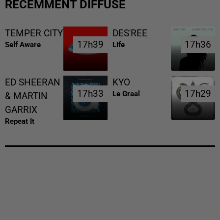
RÉCEMMENT DIFFUSÉ
TEMPER CITY
DES'REE
17h39
17h39
17h36
17h36
Self Aware
Life
ED SHEERAN
KYO
17h33
17h33
17h29
17h29
Le Graal
& MARTIN
GARRIX
Repeat It