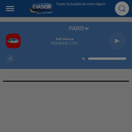
Toute l'actualité de votre région
PARIS
Self Aware
TEMPER CITY