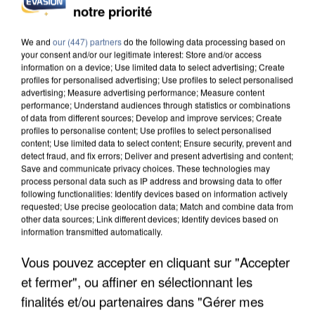
INCENDIES : L’ÎLE-DE-FRANCE LANCE UN ÉLAN
notre priorité
DE SOLIDARITÉ AVEC LES...
We and
our (447) partners
do the following data processing based on
your consent and/or our legitimate interest: Store and/or access
information on a device; Use limited data to select advertising; Create
profiles for personalised advertising; Use profiles to select personalised
advertising; Measure advertising performance; Measure content
performance; Understand audiences through statistics or combinations
of data from different sources; Develop and improve services; Create
profiles to personalise content; Use profiles to select personalised
content; Use limited data to select content; Ensure security, prevent and
detect fraud, and fix errors; Deliver and present advertising and content;
Save and communicate privacy choices. These technologies may
process personal data such as IP address and browsing data to offer
following functionalities: Identify devices based on information actively
requested; Use precise geolocation data; Match and combine data from
other data sources; Link different devices; Identify devices based on
information transmitted automatically.
Vous pouvez accepter en cliquant sur "Accepter
APRÈS TOUTES CES CANICULES, LES REFUGES
et fermer", ou affiner en sélectionnant les
DE FAUNE SAUVAGE SONT...
finalités et/ou partenaires dans "Gérer mes