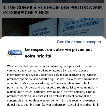
IL TUE SON FILS ET ENVOIE DES PHOTOS À SON
EX-COMPAGNE À NICE
Continuer sans accepter
Le respect de votre vie privée est
notre priorité
We and
our (447) partners
do the following data processing based on
your consent and/or our legitimate interest: Store and/or access
information on a device; Use limited data to select advertising; Create
profiles for personalised advertising; Use profiles to select personalised
advertising; Measure advertising performance; Measure content
performance; Understand audiences through statistics or combinations
of data from different sources; Develop and improve services; Create
profiles to personalise content; Use profiles to select personalised
INCENDIES : L’ÎLE-DE-FRANCE LANCE UN ÉLAN
content; Use limited data to select content; Ensure security, prevent and
DE SOLIDARITÉ AVEC LES...
detect fraud, and fix errors; Deliver and present advertising and content;