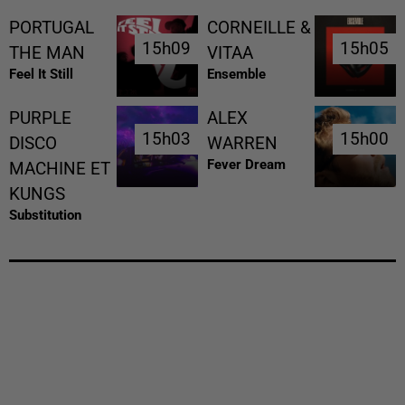
PORTUGAL
CORNEILLE &
15h09
15h09
15h05
15h05
THE MAN
VITAA
Feel It Still
Ensemble
PURPLE
ALEX
15h03
15h03
15h00
15h00
DISCO
WARREN
Fever Dream
MACHINE ET
KUNGS
Substitution