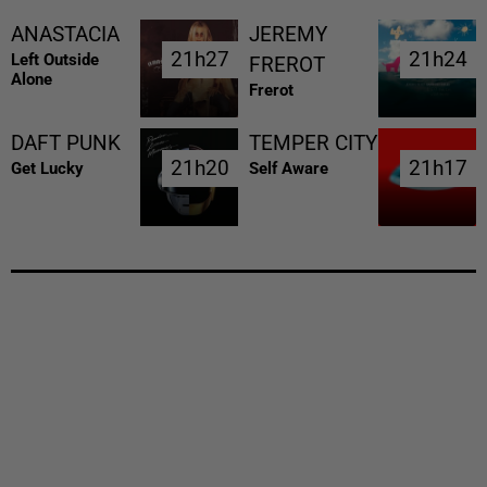
ANASTACIA
JEREMY
21h27
21h27
21h24
21h24
Left Outside
FREROT
Alone
Frerot
DAFT PUNK
TEMPER CITY
21h20
21h20
21h17
21h17
Get Lucky
Self Aware