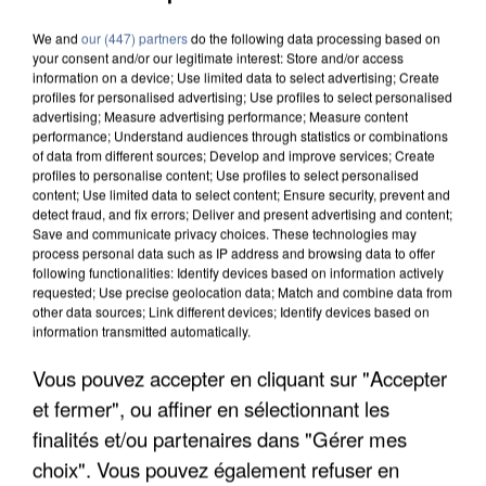
We and
our (447) partners
do the following data processing based on
your consent and/or our legitimate interest: Store and/or access
information on a device; Use limited data to select advertising; Create
profiles for personalised advertising; Use profiles to select personalised
advertising; Measure advertising performance; Measure content
performance; Understand audiences through statistics or combinations
of data from different sources; Develop and improve services; Create
profiles to personalise content; Use profiles to select personalised
content; Use limited data to select content; Ensure security, prevent and
detect fraud, and fix errors; Deliver and present advertising and content;
Save and communicate privacy choices. These technologies may
process personal data such as IP address and browsing data to offer
following functionalities: Identify devices based on information actively
requested; Use precise geolocation data; Match and combine data from
other data sources; Link different devices; Identify devices based on
information transmitted automatically.
Vous pouvez accepter en cliquant sur "Accepter
UN SECOND CADRE DE LA DZ MAFIA
et fermer", ou affiner en sélectionnant les
INTERPELLÉ EN ALGÉRIE
finalités et/ou partenaires dans "Gérer mes
choix". Vous pouvez également refuser en