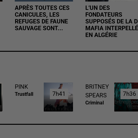
APRÈS TOUTES CES
L’UN DES
CANICULES, LES
FONDATEURS
REFUGES DE FAUNE
SUPPOSÉS DE LA D
SAUVAGE SONT...
MAFIA INTERPELL
EN ALGÉRIE
PINK
BRITNEY
7h41
7h41
7h36
7h36
Trustfall
SPEARS
Criminal