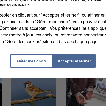
eolocation data; Match and combine data from other data sources; Link different de
lus d'une semaine
a été retrouvé sans vie hier à
nsmitted automatically.
errible découverte. Parti de la gare de Sèvres (Hauts-d
pter en cliquant sur "Accepter et fermer", ou affiner en
jeune homme avait été localisé pour la dernière fois
/ou partenaires dans "Gérer mes choix". Vous pouvez éga
tu
. Il avait fait l'objet de nombreux appels à témoin c
"Continuer sans accepter". Vos préférences ne s'appliqu
éterminer les causes exactes de ce décès, et le corps
uvez mettre à jour vos choix, ou retirer votre consenteme
vidu qui souffrait d'un handicap était en mesure de
en "Gérer les cookies" situé en bas de chaque page.
Gérer mes choix
Accepter et fermer