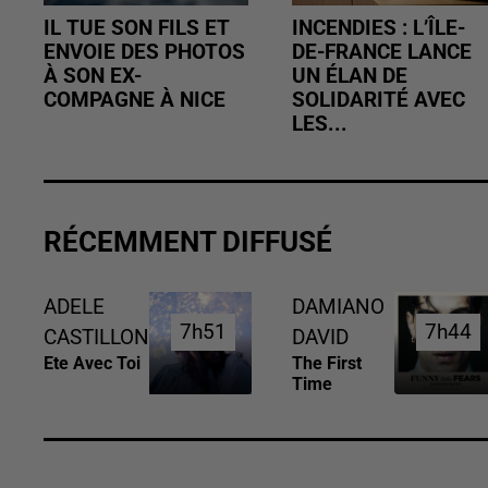
IL TUE SON FILS ET
INCENDIES : L’ÎLE-
ENVOIE DES PHOTOS
DE-FRANCE LANCE
À SON EX-
UN ÉLAN DE
COMPAGNE À NICE
SOLIDARITÉ AVEC
LES...
RÉCEMMENT DIFFUSÉ
ADELE
DAMIANO
7h51
7h51
7h44
7h44
CASTILLON
DAVID
Ete Avec Toi
The First
Time