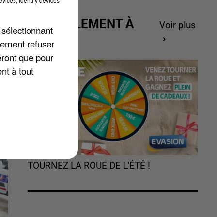
vices; Identify devices
e-
ACTUELLEMENT À
Voir plus
 sélectionnant
GAGNER
lement refuser
es
eront que pour
nt à tout
TOURNEZ LA ROUE DE L'ÉTÉ !