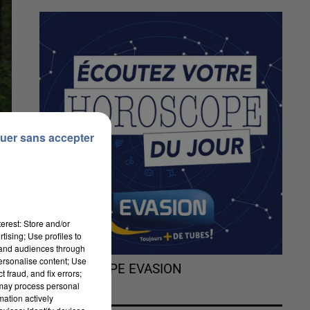
uer sans accepter
erest: Store and/or
tising; Use profiles to
tand audiences through
personalise content; Use
L'HOROSCOPE EVASION
 fraud, and fix errors;
 may process personal
mation actively