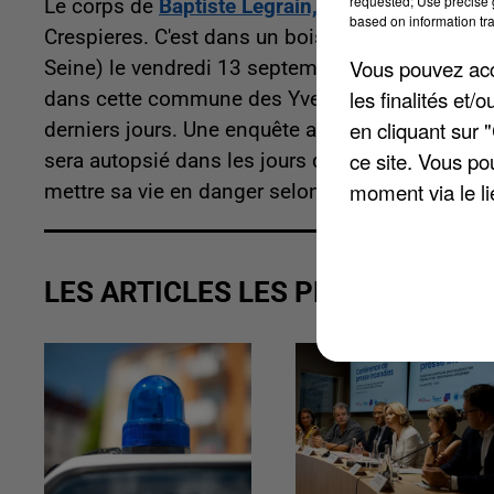
requested; Use precise g
Le corps de
Baptiste Legrain, disparu depuis p
based on information tra
Crespieres. C'est dans un bois qu'a été faite la t
Vous pouvez acce
Seine) le vendredi 13 septembre, le portable du 
les finalités et
dans cette commune des Yvelines, révèle
78 Ac
en cliquant sur 
derniers jours. Une enquête a été ouverte pour d
ce site. Vous po
sera autopsié dans les jours qui viennent. L'indi
moment via le li
mettre sa vie en danger selon les autorités.
LES ARTICLES LES PLUS VUS