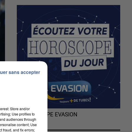
uer sans accepter
erest: Store and/or
tising; Use profiles to
L'HOROSCOPE EVASION
tand audiences through
personalise content; Use
 fraud, and fix errors;