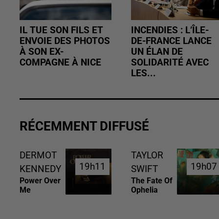
IL TUE SON FILS ET
INCENDIES : L’ÎLE-
ENVOIE DES PHOTOS
DE-FRANCE LANCE
À SON EX-
UN ÉLAN DE
COMPAGNE À NICE
SOLIDARITÉ AVEC
LES...
RÉCEMMENT DIFFUSÉ
DERMOT
TAYLOR
19h11
19h11
19h07
19h07
KENNEDY
SWIFT
Power Over
The Fate Of
Me
Ophelia