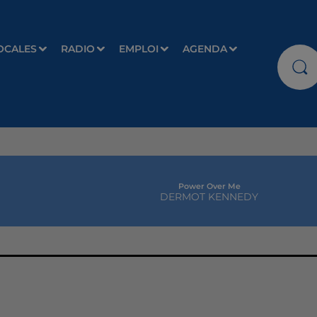
OCALES
RADIO
EMPLOI
AGENDA
Power Over Me
DERMOT KENNEDY