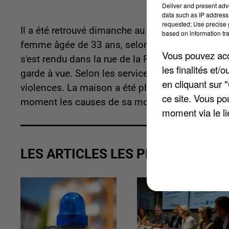
Deliver and present adv
data such as IP address 
requested; Use precise g
Il a été retrouvé dimanche au sein du domicile qu
based on information tra
femme âgée de 33 ans, selon
Le Courrier Picard
Vous pouvez acce
s'est rendu dans la rue de la République. Le com
les finalités et
garde à vue. Selon les services de secours, il ser
en cliquant sur 
violences. La maison a été placée sous scellés. 
ce site. Vous po
moment les causes de sa mort.
moment via le li
LES ARTICLES LES PLUS VUS