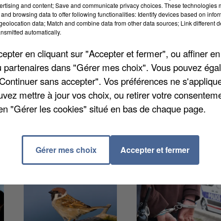
ertising and content; Save and communicate privacy choices. These technologies
and browsing data to offer following functionalities: Identify devices based on infor
eolocation data; Match and combine data from other data sources; Link different de
'elle partage avec son conjoint. Il s'agit d'une jeune
nsmitted automatically.
. Un important dispositif de pompiers et gendarmes
pter en cliquant sur "Accepter et fermer", ou affiner en
pagnon de la victime a été interpellé puis placé en
/ou partenaires dans "Gérer mes choix". Vous pouvez éga
ait déjà connu de la justice pour des faits de
"Continuer sans accepter". Vos préférences ne s'appliqu
Une autopsie a eu lieu hier matin, on ignore pour le
uvez mettre à jour vos choix, ou retirer votre consenteme
en "Gérer les cookies" situé en bas de chaque page.
Gérer mes choix
Accepter et fermer