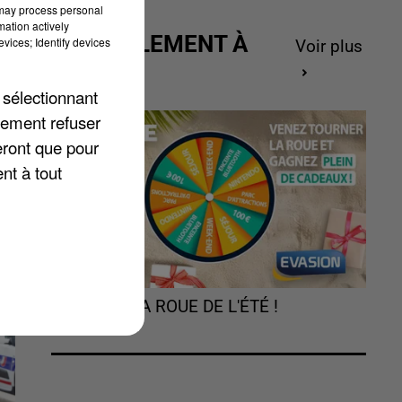
 may process personal
mation actively
ACTUELLEMENT À
vices; Identify devices
Voir plus
GAGNER
 sélectionnant
lement refuser
eront que pour
nt à tout
TOURNEZ LA ROUE DE L'ÉTÉ !