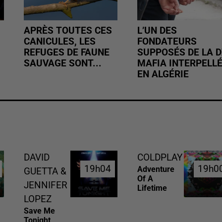
APRÈS TOUTES CES
L’UN DES
CANICULES, LES
FONDATEURS
REFUGES DE FAUNE
SUPPOSÉS DE LA D
SAUVAGE SONT...
MAFIA INTERPELL
EN ALGÉRIE
DAVID
COLDPLAY
19h04
19h04
19h0
19h0
Adventure
GUETTA &
Of A
JENNIFER
Lifetime
LOPEZ
Save Me
Tonight