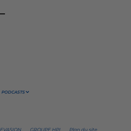
PODCASTS
 EVASION
GROUPE HPI
Plan du site