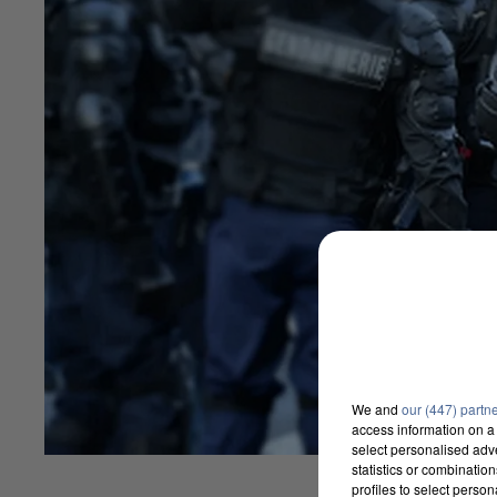
We and
our (447) partn
access information on a 
select personalised ad
statistics or combinatio
profiles to select person