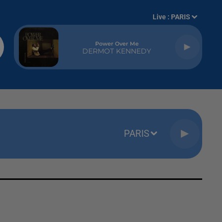
Live :
PARIS
Power Over Me
DERMOT KENNEDY
PARIS