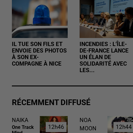
IL TUE SON FILS ET
INCENDIES : L’ÎLE-
ENVOIE DES PHOTOS
DE-FRANCE LANCE
À SON EX-
UN ÉLAN DE
COMPAGNE À NICE
SOLIDARITÉ AVEC
LES...
RÉCEMMENT DIFFUSÉ
NAIKA
NOA
12h46
12h46
12h44
12h44
One Track
MOON
Mind