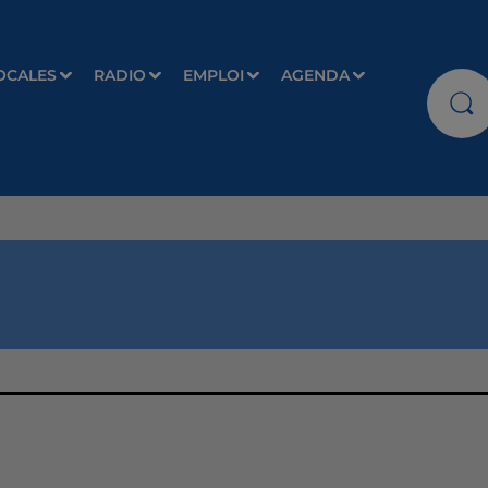
OCALES
RADIO
EMPLOI
AGENDA
One Track Mind
NAIKA