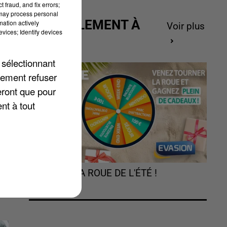
 fraud, and fix errors;
 may process personal
ACTUELLEMENT À
mation actively
Voir plus
vices; Identify devices
GAGNER
 sélectionnant
 a
lement refuser
eront que pour
nt à tout
TOURNEZ LA ROUE DE L'ÉTÉ !