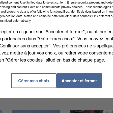
alised content; Use limited data to select content; Ensure security, prevent and detect
ertising and content; Save and communicate privacy choices. These technologies
and browsing data to offer following functionalities: Identify devices based on infor
eolocation data; Match and combine data from other data sources; Link different de
nsmitted automatically.
portée avec leur père dans les crues qui ont frappé le
pter en cliquant sur "Accepter et fermer", ou affiner en
orps du dernier enfant disparu, âgé de 12 ans et demi,
/ou partenaires dans "Gérer mes choix". Vous pouvez éga
res du groupement de gendarmerie du Gard », a précisé
"Continuer sans accepter". Vos préférences ne s'appliqu
cile Gensac. Le bilan des intempéries du week-end
uvez mettre à jour vos choix, ou retirer votre consenteme
en "Gérer les cookies" situé en bas de chaque page.
Gérer mes choix
Accepter et fermer