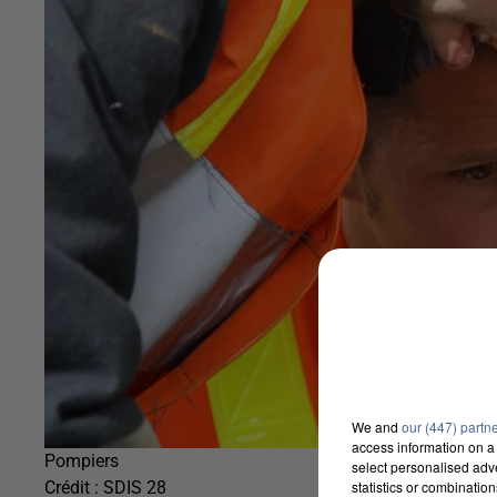
We and
our (447) partn
access information on a 
Pompiers
select personalised ad
statistics or combinatio
Crédit :
SDIS 28