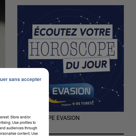
uer sans accepter
erest: Store and/or
L'HOROSCOPE EVASION
tising; Use profiles to
tand audiences through
personalise content; Use