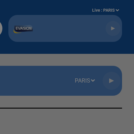
Live :
PARIS
One Track Mind
NAIKA
PARIS