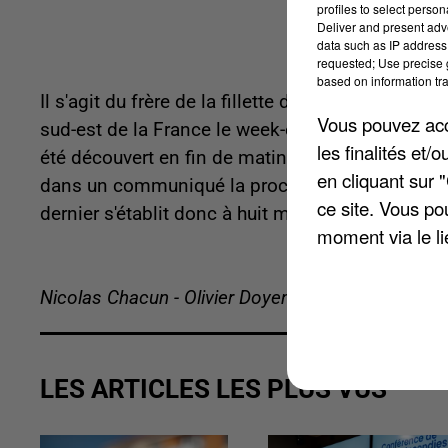
profiles to select person
Deliver and present adv
data such as IP address 
requested; Use precise g
based on information tra
Il s'agit du frère de la fillette de quatre ans em
Vous pouvez acce
sud-est de la France le week-end dernier. « Le c
les finalités et
été découvert en fin de matinée par les militai
en cliquant sur 
dans un communiqué la procureure de Nîmes, Cé
ce site. Vous po
dernier s'établit donc à huit morts.
moment via le li
Nicolas Chacun - Olivier Doyen
LES ARTICLES LES PLUS VUS