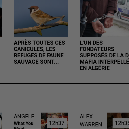
APRÈS TOUTES CES
L’UN DES
CANICULES, LES
FONDATEURS
REFUGES DE FAUNE
SUPPOSÉS DE LA D
SAUVAGE SONT...
MAFIA INTERPELL
EN ALGÉRIE
ANGELE
ALEX
12h37
12h37
12h3
12h3
What You
WARREN
Want