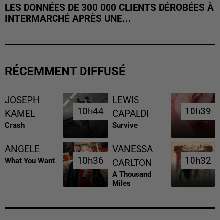
LES DONNÉES DE 300 000 CLIENTS DÉROBÉES À
INTERMARCHÉ APRÈS UNE...
RÉCEMMENT DIFFUSÉ
JOSEPH
LEWIS
10h44
10h44
10h39
10h39
KAMEL
CAPALDI
Crash
Survive
ANGELE
VANESSA
10h36
10h36
10h32
10h32
What You Want
CARLTON
A Thousand
Miles