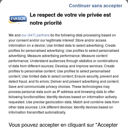
Continuer sans accepter
Le respect de votre vie privée est
notre priorité
We and
our (447) partners
do the following data processing based on
your consent and/or our legitimate interest: Store and/or access
UN SECOND CADRE DE LA DZ MAFIA
information on a device; Use limited data to select advertising; Create
INTERPELLÉ EN ALGÉRIE
profiles for personalised advertising; Use profiles to select personalised
advertising; Measure advertising performance; Measure content
performance; Understand audiences through statistics or combinations
of data from different sources; Develop and improve services; Create
profiles to personalise content; Use profiles to select personalised
content; Use limited data to select content; Ensure security, prevent and
detect fraud, and fix errors; Deliver and present advertising and content;
Save and communicate privacy choices. These technologies may
process personal data such as IP address and browsing data to offer
following functionalities: Identify devices based on information actively
requested; Use precise geolocation data; Match and combine data from
other data sources; Link different devices; Identify devices based on
information transmitted automatically.
Vous pouvez accepter en cliquant sur "Accepter