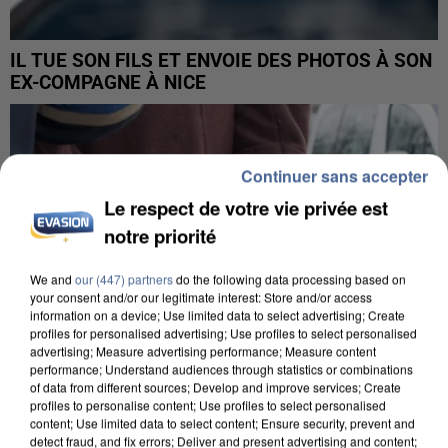
IL TUE SON FILS ET ENVOIE DES PHOTOS À SON
EX-COMPAGNE À NICE
Continuer sans accepter
Le respect de votre vie privée est
notre priorité
We and
our (447) partners
do the following data processing based on
your consent and/or our legitimate interest: Store and/or access
information on a device; Use limited data to select advertising; Create
profiles for personalised advertising; Use profiles to select personalised
advertising; Measure advertising performance; Measure content
performance; Understand audiences through statistics or combinations
of data from different sources; Develop and improve services; Create
profiles to personalise content; Use profiles to select personalised
content; Use limited data to select content; Ensure security, prevent and
detect fraud, and fix errors; Deliver and present advertising and content;
L’UN DES FONDATEURS SUPPOSÉS DE LA DZ