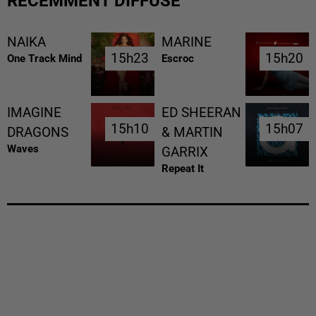
RÉCEMMENT DIFFUSÉ
NAIKA
MARINE
15h23
15h23
15h20
15h20
One Track Mind
Escroc
IMAGINE
ED SHEERAN
15h10
15h10
15h07
15h07
DRAGONS
& MARTIN
Waves
GARRIX
Repeat It