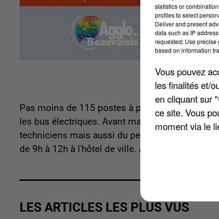
statistics or combinatio
profiles to select person
Deliver and present adv
data such as IP address 
requested; Use precise g
based on information tra
Vous pouvez acce
les finalités et
en cliquant sur 
Pas moins de 115 postes à pourvoir dans l'entre
ce site. Vous po
les bus électriques. Avant mars prochain, le gro
moment via le li
techniciens mais aussi du personnel administrat
de 9h à 12h à l'hôtel de ville. Attention n'oubliez
LES ARTICLES LES PLUS VUS