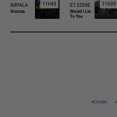
11h43
11h43
11h39
11h39
IMPALA
ET EDDIE
Dracula
Would I Lie
To You
ACCUEIL