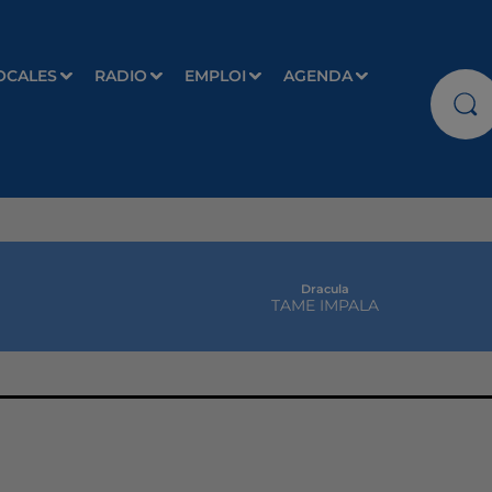
OCALES
RADIO
EMPLOI
AGENDA
Dracula
TAME IMPALA