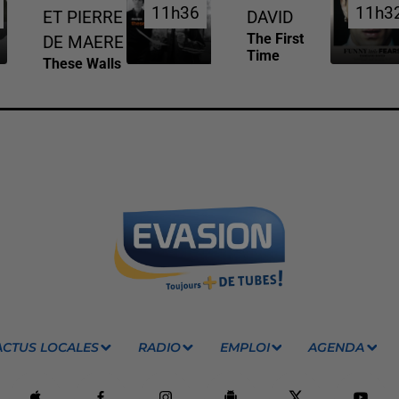
11h36
11h36
11h3
11h3
ET PIERRE
DAVID
The First
DE MAERE
Time
These Walls
ACTUS LOCALES
RADIO
EMPLOI
AGENDA