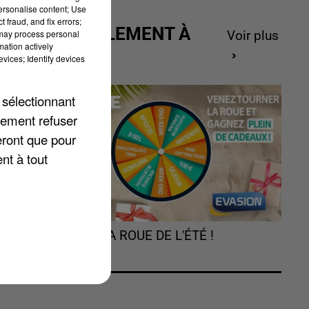
personalise content; Use
 fraud, and fix errors;
ACTUELLEMENT À
 may process personal
Voir plus
mation actively
GAGNER
vices; Identify devices
 sélectionnant
lement refuser
eront que pour
ns
nt à tout
di
TOURNEZ LA ROUE DE L'ÉTÉ !