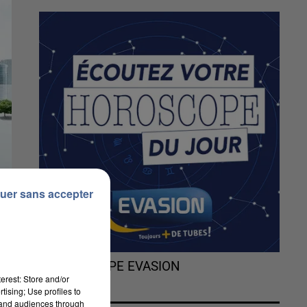
uer sans accepter
L'HOROSCOPE EVASION
erest: Store and/or
tising; Use profiles to
tand audiences through