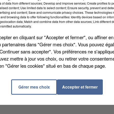
ns of data from different sources; Develop and improve services; Create profiles to 
alised content; Use limited data to select content; Ensure security, prevent and detect
ertising and content; Save and communicate privacy choices. These technologies
and browsing data to offer following functionalities: Identify devices based on infor
eolocation data; Match and combine data from other data sources; Link different de
nsmitted automatically.
pter en cliquant sur "Accepter et fermer", ou affiner en
/ou partenaires dans "Gérer mes choix". Vous pouvez éga
"Continuer sans accepter". Vos préférences ne s'appliqu
prise BYD à Beauvais. L'entreprise est spécialisée da
uvez mettre à jour vos choix, ou retirer votre consenteme
upe chinois souhaite recruter des ingénieurs,
en "Gérer les cookies" situé en bas de chaque page.
if. Cette première vague de recrutement aura lieu jeu
 pas votre CV !
Gérer mes choix
Accepter et fermer