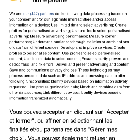
COULÉE DE BOUE EN HAUTE-SAVOIE
We and
our (447) partners
do the following data processing based on
your consent and/or our legitimate interest: Store and/or access
information on a device; Use limited data to select advertising; Create
profiles for personalised advertising; Use profiles to select personalised
advertising; Measure advertising performance; Measure content
performance; Understand audiences through statistics or combinations
of data from different sources; Develop and improve services; Create
profiles to personalise content; Use profiles to select personalised
content; Use limited data to select content; Ensure security, prevent and
detect fraud, and fix errors; Deliver and present advertising and content;
Save and communicate privacy choices. These technologies may
process personal data such as IP address and browsing data to offer
following functionalities: Identify devices based on information actively
requested; Use precise geolocation data; Match and combine data from
other data sources; Link different devices; Identify devices based on
information transmitted automatically.
Vous pouvez accepter en cliquant sur "Accepter
LES DONNÉES DE 300 000 CLIENTS DÉROBÉES À
et fermer", ou affiner en sélectionnant les
INTERMARCHÉ APRÈS UNE...
finalités et/ou partenaires dans "Gérer mes
choix". Vous pouvez également refuser en