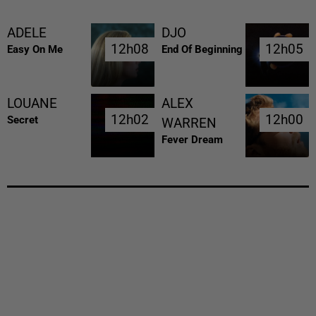
ADELE
DJO
12h08
12h08
12h05
12h05
Easy On Me
End Of Beginning
LOUANE
ALEX
12h02
12h02
12h00
12h00
Secret
WARREN
Fever Dream