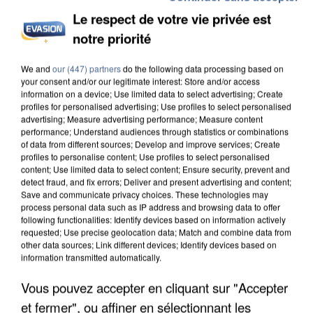
Le respect de votre vie privée est
notre priorité
UNE TOURISTE DE L’OISE EMPORTÉE PAR UNE
We and
our (447) partners
do the following data processing based on
COULÉE DE BOUE EN HAUTE-SAVOIE
your consent and/or our legitimate interest: Store and/or access
information on a device; Use limited data to select advertising; Create
profiles for personalised advertising; Use profiles to select personalised
advertising; Measure advertising performance; Measure content
performance; Understand audiences through statistics or combinations
of data from different sources; Develop and improve services; Create
profiles to personalise content; Use profiles to select personalised
content; Use limited data to select content; Ensure security, prevent and
detect fraud, and fix errors; Deliver and present advertising and content;
Save and communicate privacy choices. These technologies may
process personal data such as IP address and browsing data to offer
following functionalities: Identify devices based on information actively
requested; Use precise geolocation data; Match and combine data from
other data sources; Link different devices; Identify devices based on
information transmitted automatically.
Vous pouvez accepter en cliquant sur "Accepter
et fermer", ou affiner en sélectionnant les