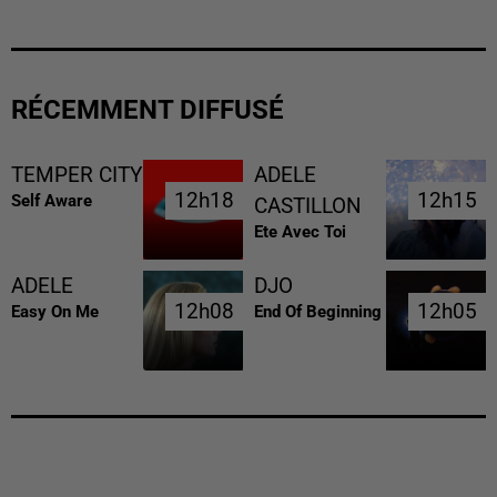
RÉCEMMENT DIFFUSÉ
TEMPER CITY
ADELE
12h18
12h18
12h15
12h15
Self Aware
CASTILLON
Ete Avec Toi
ADELE
DJO
12h08
12h08
12h05
12h05
Easy On Me
End Of Beginning