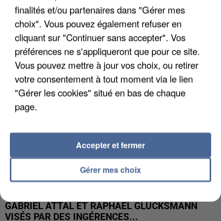
finalités et/ou partenaires dans "Gérer mes
LES DONNÉES DE 300 000 CLIENTS DÉROBÉES À
choix". Vous pouvez également refuser en
INTERMARCHÉ APRÈS UNE...
cliquant sur "Continuer sans accepter". Vos
préférences ne s'appliqueront que pour ce site.
Vous pouvez mettre à jour vos choix, ou retirer
votre consentement à tout moment via le lien
"Gérer les cookies" situé en bas de chaque
page.
Accepter et fermer
Gérer mes choix
GABRIEL ATTAL ET RAPHAËL GLUCKSMANN
VISÉS PAR DES INGÉRENCES...