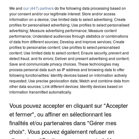
We and
our (447) partners
do the following data processing based on
your consent and/or our legitimate interest: Store and/or access
information on a device; Use limited data to select advertising; Create
profiles for personalised advertising; Use profiles to select personalised
advertising; Measure advertising performance; Measure content
performance; Understand audiences through statistics or combinations
of data from different sources; Develop and improve services; Create
profiles to personalise content; Use profiles to select personalised
content; Use limited data to select content; Ensure security, prevent and
detect fraud, and fix errors; Deliver and present advertising and content;
Save and communicate privacy choices. These technologies may
process personal data such as IP address and browsing data to offer
following functionalities: Identify devices based on information actively
requested; Use precise geolocation data; Match and combine data from
other data sources; Link different devices; Identify devices based on
information transmitted automatically.
APRÈS TOUTES CES CANICULES, LES REFUGES
Vous pouvez accepter en cliquant sur "Accepter
DE FAUNE SAUVAGE SONT...
et fermer", ou affiner en sélectionnant les
finalités et/ou partenaires dans "Gérer mes
choix". Vous pouvez également refuser en