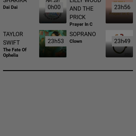
SHAKIRA
LILLY WOOD
0h00
0h00
23h56
23h56
Dai Dai
AND THE
PRICK
Prayer In C
TAYLOR
SOPRANO
23h53
23h53
23h49
23h49
Clown
SWIFT
The Fate Of
Ophelia