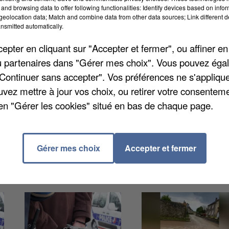
and browsing data to offer following functionalities: Identify devices based on infor
eolocation data; Match and combine data from other data sources; Link different de
nsmitted automatically.
pter en cliquant sur "Accepter et fermer", ou affiner en
/ou partenaires dans "Gérer mes choix". Vous pouvez éga
 et les conducteurs de bus de la société de transport
"Continuer sans accepter". Vos préférences ne s'appliqu
uré aujourd'hui, les négociations semblent demeurer
uvez mettre à jour vos choix, ou retirer votre consenteme
 d'arriérés de salaires, mais leurs dirigeants rejetten
en "Gérer les cookies" situé en bas de chaque page.
on ne devrait pas évoluer « au moins avant la fin de
rogé par
Le Parisien
.
Gérer mes choix
Accepter et fermer