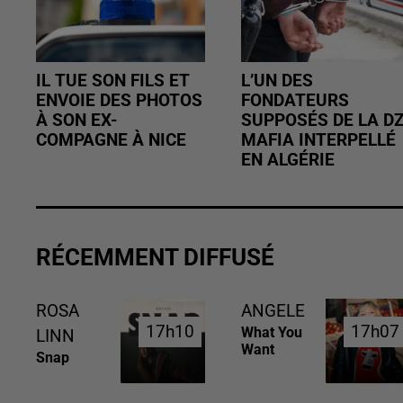
IL TUE SON FILS ET
L’UN DES
ENVOIE DES PHOTOS
FONDATEURS
À SON EX-
SUPPOSÉS DE LA D
COMPAGNE À NICE
MAFIA INTERPELLÉ
EN ALGÉRIE
RÉCEMMENT DIFFUSÉ
ROSA
ANGELE
17h10
17h10
17h07
17h07
What You
LINN
Want
Snap