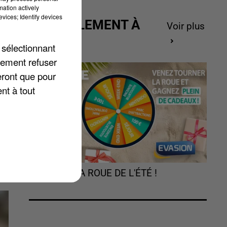
mation actively
vices; Identify devices
ACTUELLEMENT À
Voir plus
GAGNER
 sélectionnant
lement refuser
eront que pour
nt à tout
t
TOURNEZ LA ROUE DE L'ÉTÉ !