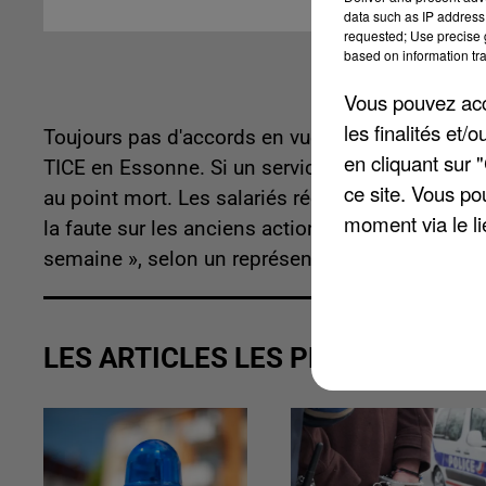
data such as IP address 
requested; Use precise g
based on information tra
Vous pouvez acce
les finalités et
Toujours pas d'accords en vue entre la direction
en cliquant sur 
TICE en Essonne. Si un service minimum est ass
ce site. Vous po
au point mort. Les salariés réclament le paiement
moment via le li
la faute sur les anciens actionnaires. La situati
semaine », selon un représentant syndical inter
LES ARTICLES LES PLUS VUS