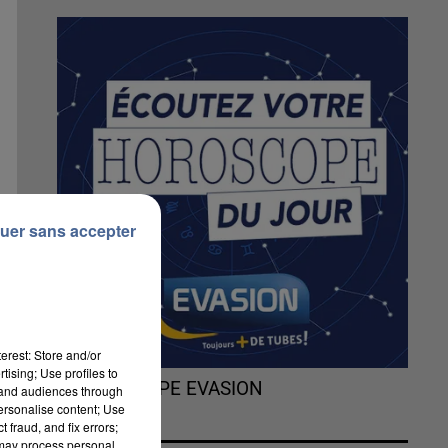
uer sans accepter
erest: Store and/or
tising; Use profiles to
L'HOROSCOPE EVASION
tand audiences through
personalise content; Use
 fraud, and fix errors;
 may process personal