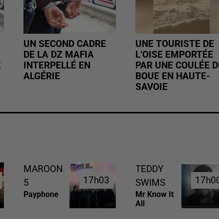
UN SECOND CADRE
UNE TOURISTE DE
DE LA DZ MAFIA
L’OISE EMPORTÉE
Z
INTERPELLÉ EN
PAR UNE COULÉE D
ALGÉRIE
BOUE EN HAUTE-
SAVOIE
MAROON
TEDDY
17h03
17h03
17h0
17h0
5
SWIMS
Payphone
Mr Know It
All