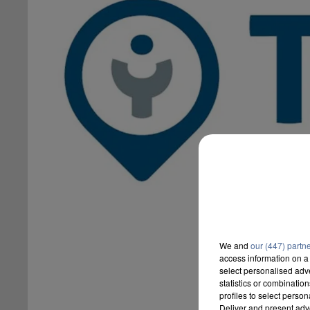
We and
our (447) partn
access information on a 
select personalised ad
statistics or combinatio
profiles to select person
Deliver and present adv