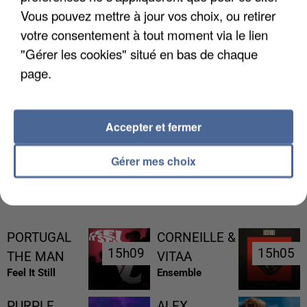
Vous pouvez mettre à jour vos choix, ou retirer
votre consentement à tout moment via le lien
"Gérer les cookies" situé en bas de chaque
page.
L’UN DES FONDATEURS SUPPOSÉS DE LA DZ
MAFIA INTERPELLÉ EN ALGÉRIE
Accepter et fermer
Gérer mes choix
RÉCEMMENT DIFFUSÉ
PORTUGAL
CORNEILLE &
15h09
15h09
15h05
15h05
THE MAN
VITAA
Feel It Still
Ensemble
PURPLE
ALEX