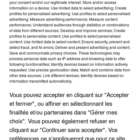
your consent and/or our legitimate interest: Store and/or access
information on a device; Use limited data to select advertising; Create
profiles for personalised advertising; Use profiles to select personalised
advertising; Measure advertising performance; Measure content
performance; Understand audiences through statistics or combinations
of data from different sources; Develop and improve services; Create
profiles to personalise content; Use profiles to select personalised
content; Use limited data to select content; Ensure security, prevent and
detect fraud, and fix errors; Deliver and present advertising and content;
Save and communicate privacy choices. These technologies may
process personal data such as IP address and browsing data to offer
following functionalities: Identify devices based on information actively
APRÈS TOUTES CES CANICULES, LES REFUGES
requested; Use precise geolocation data; Match and combine data from
other data sources; Link different devices; Identify devices based on
DE FAUNE SAUVAGE SONT...
information transmitted automatically.
Vous pouvez accepter en cliquant sur "Accepter
et fermer", ou affiner en sélectionnant les
finalités et/ou partenaires dans "Gérer mes
choix". Vous pouvez également refuser en
cliquant sur "Continuer sans accepter". Vos
préférences ne s'appliqueront que pour ce site.