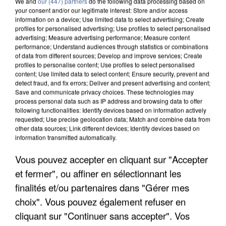
We and
our (447) partners
do the following data processing based on
your consent and/or our legitimate interest: Store and/or access
information on a device; Use limited data to select advertising; Create
profiles for personalised advertising; Use profiles to select personalised
advertising; Measure advertising performance; Measure content
performance; Understand audiences through statistics or combinations
of data from different sources; Develop and improve services; Create
profiles to personalise content; Use profiles to select personalised
content; Use limited data to select content; Ensure security, prevent and
detect fraud, and fix errors; Deliver and present advertising and content;
Save and communicate privacy choices. These technologies may
process personal data such as IP address and browsing data to offer
following functionalities: Identify devices based on information actively
requested; Use precise geolocation data; Match and combine data from
other data sources; Link different devices; Identify devices based on
information transmitted automatically.
APRÈS TOUTES CES CANICULES, LES REFUGES
DE FAUNE SAUVAGE SONT...
Vous pouvez accepter en cliquant sur "Accepter
et fermer", ou affiner en sélectionnant les
finalités et/ou partenaires dans "Gérer mes
choix". Vous pouvez également refuser en
cliquant sur "Continuer sans accepter". Vos