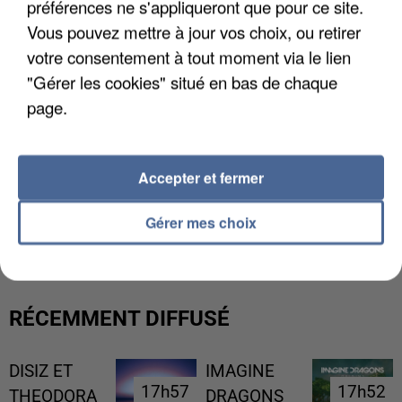
préférences ne s'appliqueront que pour ce site.
Vous pouvez mettre à jour vos choix, ou retirer
votre consentement à tout moment via le lien
"Gérer les cookies" situé en bas de chaque
page.
Accepter et fermer
L’UN DES FONDATEURS SUPPOSÉS DE LA DZ
Gérer mes choix
MAFIA INTERPELLÉ EN ALGÉRIE
RÉCEMMENT DIFFUSÉ
DISIZ ET
IMAGINE
17h57
17h57
17h52
17h52
THEODORA
DRAGONS