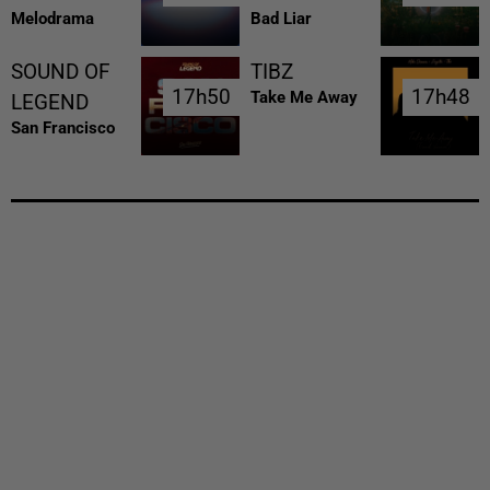
Melodrama
Bad Liar
SOUND OF
TIBZ
17h50
17h50
17h48
17h48
Take Me Away
LEGEND
San Francisco