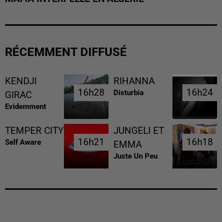
RÉCEMMENT DIFFUSÉ
KENDJI
RIHANNA
16h28
16h28
16h24
16h24
Disturbia
GIRAC
Evidemment
TEMPER CITY
JUNGELI ET
16h21
16h21
16h18
16h18
Self Aware
EMMA
Juste Un Peu