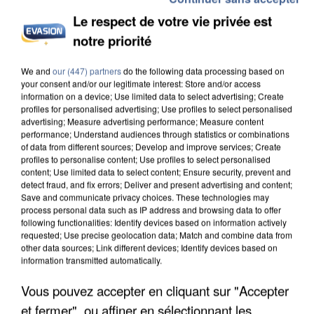
Le respect de votre vie privée est
notre priorité
INCENDIES : L’ÎLE-DE-FRANCE LANCE UN ÉLAN
We and
our (447) partners
do the following data processing based on
your consent and/or our legitimate interest: Store and/or access
DE SOLIDARITÉ AVEC LES...
information on a device; Use limited data to select advertising; Create
profiles for personalised advertising; Use profiles to select personalised
advertising; Measure advertising performance; Measure content
performance; Understand audiences through statistics or combinations
of data from different sources; Develop and improve services; Create
profiles to personalise content; Use profiles to select personalised
content; Use limited data to select content; Ensure security, prevent and
detect fraud, and fix errors; Deliver and present advertising and content;
Save and communicate privacy choices. These technologies may
process personal data such as IP address and browsing data to offer
following functionalities: Identify devices based on information actively
requested; Use precise geolocation data; Match and combine data from
other data sources; Link different devices; Identify devices based on
information transmitted automatically.
Vous pouvez accepter en cliquant sur "Accepter
et fermer", ou affiner en sélectionnant les