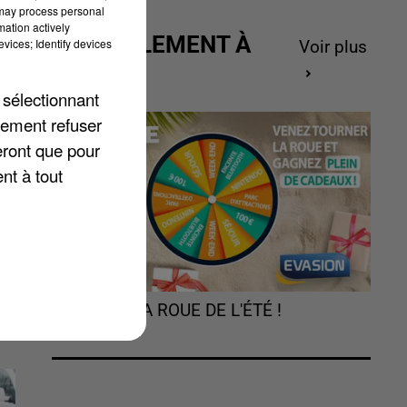
 may process personal
mation actively
ACTUELLEMENT À
vices; Identify devices
Voir plus
GAGNER
 sélectionnant
lement refuser
eront que pour
nt à tout
e
TOURNEZ LA ROUE DE L'ÉTÉ !