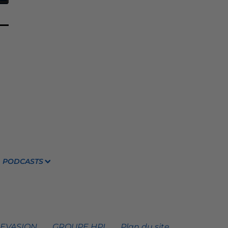
PODCASTS
 EVASION
GROUPE HPI
Plan du site