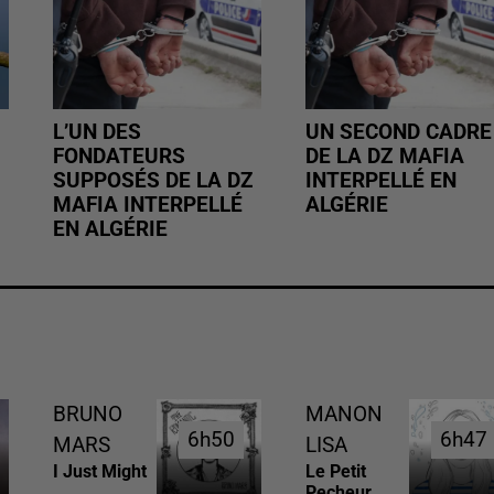
L’UN DES
UN SECOND CADRE
FONDATEURS
DE LA DZ MAFIA
SUPPOSÉS DE LA DZ
INTERPELLÉ EN
MAFIA INTERPELLÉ
ALGÉRIE
EN ALGÉRIE
BRUNO
MANON
6h50
6h50
6h47
6h47
MARS
LISA
I Just Might
Le Petit
Pecheur