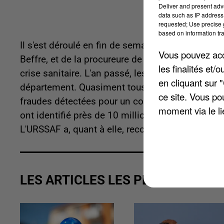
Deliver and present adv
data such as IP address 
requested; Use precise g
based on information tra
Il s'est déroulé en fin de semaine dernière sous
Vous pouvez acce
Beffre, et de la procureure de Melun, Béatrice An
les finalités et
crise sanitaire. L'an passé, les services de l'É
en cliquant sur 
département. Quasiment tous les bénéficiaires 
ce site. Vous po
fraudes détectées pour un coût de 3,5 millions d
moment via le li
ont identifié près de 10 millions d'euros de pré
L'URSSAF a, quant à elle, recouvré 5,5 millions d
LES ARTICLES LES PLUS VUS