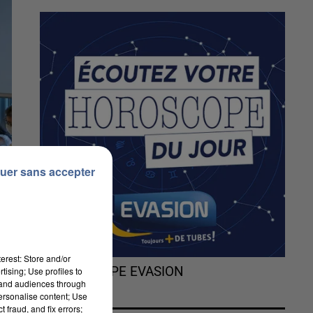
uer sans accepter
erest: Store and/or
L'HOROSCOPE EVASION
tising; Use profiles to
tand audiences through
personalise content; Use
 fraud, and fix errors;