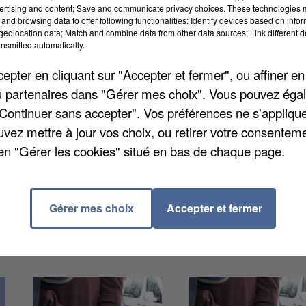
ertising and content; Save and communicate privacy choices. These technologies
and browsing data to offer following functionalities: Identify devices based on infor
eolocation data; Match and combine data from other data sources; Link different de
nsmitted automatically.
 la présidence du préfet de Seine-et-Marne, Lionel
pter en cliquant sur "Accepter et fermer", ou affiner en
gelelli. Difficile de comparer avec 2019 à cause de la
/ou partenaires dans "Gérer mes choix". Vous pouvez éga
tat ont mené 132 opérations coordonnées sur le
"Continuer sans accepter". Vos préférences ne s'appliqu
du RSA en Seine-et-Marne ont été contrôlés et 400
uvez mettre à jour vos choix, ou retirer votre consenteme
'euros. Au total, les organismes de protection social
en "Gérer les cookies" situé en bas de chaque page.
judice dont 2 détectés par l'Assurance Maladie.
'euros.
Gérer mes choix
Accepter et fermer