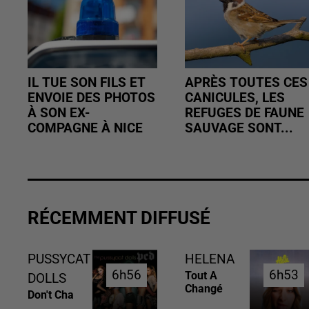
IL TUE SON FILS ET
APRÈS TOUTES CES
ENVOIE DES PHOTOS
CANICULES, LES
À SON EX-
REFUGES DE FAUNE
COMPAGNE À NICE
SAUVAGE SONT...
RÉCEMMENT DIFFUSÉ
PUSSYCAT
HELENA
6h56
6h56
6h53
6h53
Tout A
DOLLS
Changé
Don't Cha