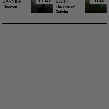
11h29
11h29
11h26
11h26
GARNIER
SWIFT
L'horizon
The Fate Of
Ophelia