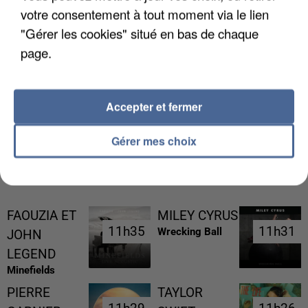
votre consentement à tout moment via le lien
"Gérer les cookies" situé en bas de chaque
page.
LES DONNÉES DE 300 000 CLIENTS DÉROBÉES À
INTERMARCHÉ APRÈS UNE...
Accepter et fermer
Gérer mes choix
RÉCEMMENT DIFFUSÉ
FAOUZIA ET
MILEY CYRUS
11h35
11h35
11h31
11h31
Wrecking Ball
JOHN
LEGEND
Minefields
PIERRE
TAYLOR