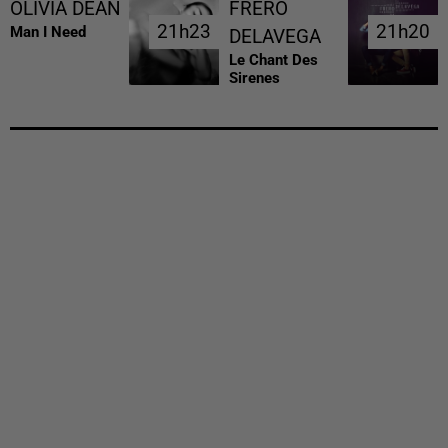
OLIVIA DEAN
FRERO
21h23
21h23
21h20
21h20
Man I Need
DELAVEGA
Le Chant Des
Sirenes