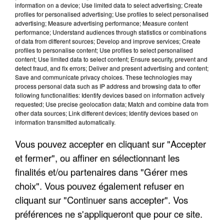
information on a device; Use limited data to select advertising; Create
profiles for personalised advertising; Use profiles to select personalised
advertising; Measure advertising performance; Measure content
performance; Understand audiences through statistics or combinations
of data from different sources; Develop and improve services; Create
profiles to personalise content; Use profiles to select personalised
content; Use limited data to select content; Ensure security, prevent and
detect fraud, and fix errors; Deliver and present advertising and content;
Save and communicate privacy choices. These technologies may
process personal data such as IP address and browsing data to offer
following functionalities: Identify devices based on information actively
requested; Use precise geolocation data; Match and combine data from
other data sources; Link different devices; Identify devices based on
APRÈS TOUTES CES CANICULES, LES REFUGES
information transmitted automatically.
DE FAUNE SAUVAGE SONT...
Vous pouvez accepter en cliquant sur "Accepter
et fermer", ou affiner en sélectionnant les
finalités et/ou partenaires dans "Gérer mes
choix". Vous pouvez également refuser en
cliquant sur "Continuer sans accepter". Vos
préférences ne s'appliqueront que pour ce site.