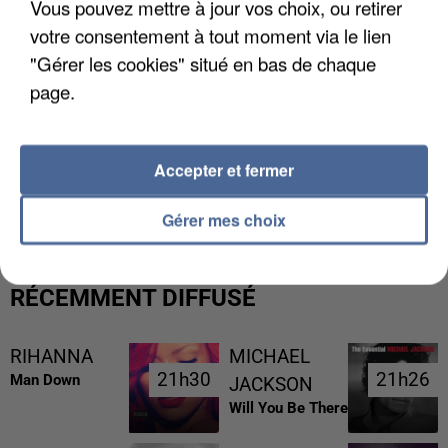
Vous pouvez mettre à jour vos choix, ou retirer
votre consentement à tout moment via le lien
"Gérer les cookies" situé en bas de chaque
page.
L’UN DES FONDATEURS SUPPOSÉS DE LA DZ
Accepter et fermer
MAFIA INTERPELLÉ EN ALGÉRIE
Gérer mes choix
RÉCEMMENT DIFFUSÉ
RIHANNA
MICHAEL
21h30
21h30
21h26
21h26
Man Down
JACKSON
Will You Be There