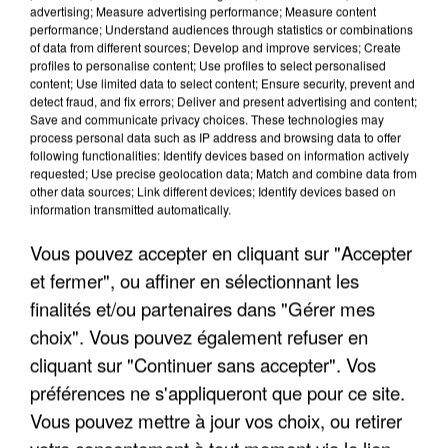
advertising; Measure advertising performance; Measure content
performance; Understand audiences through statistics or combinations
of data from different sources; Develop and improve services; Create
profiles to personalise content; Use profiles to select personalised
content; Use limited data to select content; Ensure security, prevent and
detect fraud, and fix errors; Deliver and present advertising and content;
Save and communicate privacy choices. These technologies may
process personal data such as IP address and browsing data to offer
following functionalities: Identify devices based on information actively
UNE TOURISTE DE L’OISE EMPORTÉE PAR UNE
requested; Use precise geolocation data; Match and combine data from
COULÉE DE BOUE EN HAUTE-SAVOIE
other data sources; Link different devices; Identify devices based on
information transmitted automatically.
Vous pouvez accepter en cliquant sur "Accepter
et fermer", ou affiner en sélectionnant les
finalités et/ou partenaires dans "Gérer mes
choix". Vous pouvez également refuser en
cliquant sur "Continuer sans accepter". Vos
préférences ne s'appliqueront que pour ce site.
Vous pouvez mettre à jour vos choix, ou retirer