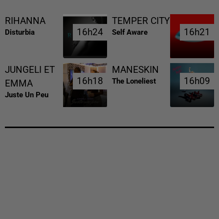
RIHANNA
TEMPER CITY
16h24
16h24
16h21
16h21
Disturbia
Self Aware
JUNGELI ET
MANESKIN
16h18
16h18
16h09
16h09
The Loneliest
EMMA
Juste Un Peu