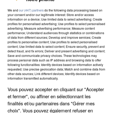
DE SOLIDARITÉ AVEC LES...
We and
our (447) partners
do the following data processing based on
your consent and/or our legitimate interest: Store and/or access
information on a device; Use limited data to select advertising; Create
profiles for personalised advertising; Use profiles to select personalised
advertising; Measure advertising performance; Measure content
performance; Understand audiences through statistics or combinations
of data from different sources; Develop and improve services; Create
profiles to personalise content; Use profiles to select personalised
content; Use limited data to select content; Ensure security, prevent and
detect fraud, and fix errors; Deliver and present advertising and content;
Save and communicate privacy choices. These technologies may
process personal data such as IP address and browsing data to offer
following functionalities: Identify devices based on information actively
requested; Use precise geolocation data; Match and combine data from
other data sources; Link different devices; Identify devices based on
information transmitted automatically.
Vous pouvez accepter en cliquant sur "Accepter
APRÈS TOUTES CES CANICULES, LES REFUGES
et fermer", ou affiner en sélectionnant les
DE FAUNE SAUVAGE SONT...
finalités et/ou partenaires dans "Gérer mes
choix". Vous pouvez également refuser en