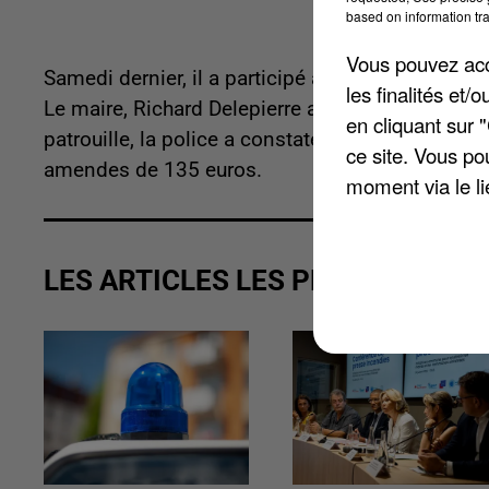
based on information tra
Vous pouvez acce
Samedi dernier, il a participé à une inauguratio
les finalités et
Le maire, Richard Delepierre a confirmé sa pré
en cliquant sur 
patrouille, la police a constaté un rassembleme
ce site. Vous po
amendes de 135 euros.
moment via le li
LES ARTICLES LES PLUS VUS