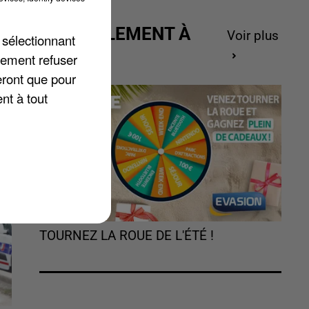
ACTUELLEMENT À
Voir plus
 sélectionnant
.
GAGNER
lement refuser
r
eront que pour
nt à tout
TOURNEZ LA ROUE DE L'ÉTÉ !