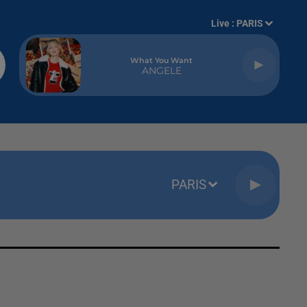
Live :
PARIS
What You Want
ANGELE
PARIS