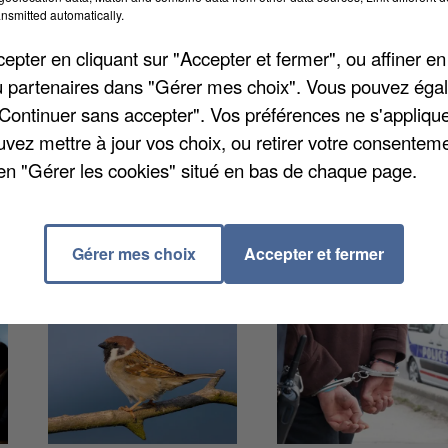
nsmitted automatically.
pter en cliquant sur "Accepter et fermer", ou affiner en
n improvisée dans une petite épicerie avec dégustation
/ou partenaires dans "Gérer mes choix". Vous pouvez éga
sence et dénonce une polémique insensée. Lors de leu
"Continuer sans accepter". Vos préférences ne s'appliqu
nt de plus de six personnes et a donc dressé des
uvez mettre à jour vos choix, ou retirer votre consenteme
en "Gérer les cookies" situé en bas de chaque page.
Gérer mes choix
Accepter et fermer