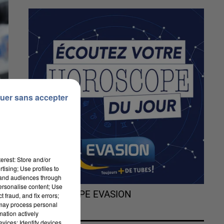
uer sans accepter
erest: Store and/or
tising; Use profiles to
tand audiences through
personalise content; Use
L'HOROSCOPE EVASION
 fraud, and fix errors;
 may process personal
mation actively
vices; Identify devices