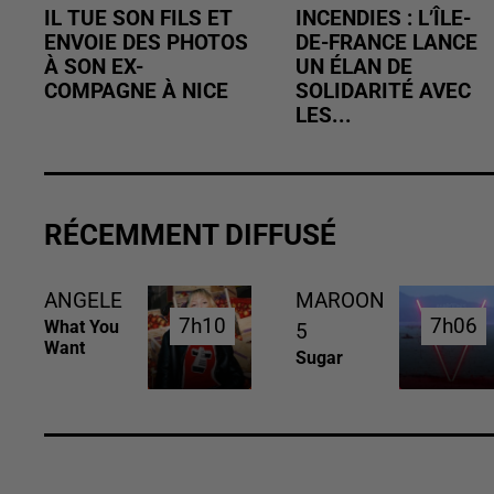
IL TUE SON FILS ET
INCENDIES : L’ÎLE-
ENVOIE DES PHOTOS
DE-FRANCE LANCE
À SON EX-
UN ÉLAN DE
COMPAGNE À NICE
SOLIDARITÉ AVEC
LES...
RÉCEMMENT DIFFUSÉ
ANGELE
MAROON
7h10
7h10
7h06
7h06
What You
5
Want
Sugar