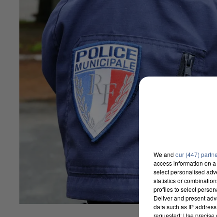
We and
our (447) partn
access information on a 
select personalised ad
statistics or combinatio
profiles to select person
Deliver and present adv
data such as IP address 
requested; Use precise g