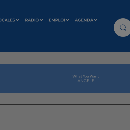
OCALES
RADIO
EMPLOI
AGENDA
What You Want
ANGELE