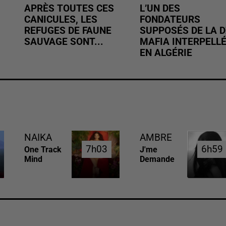
APRÈS TOUTES CES
L’UN DES
CANICULES, LES
FONDATEURS
REFUGES DE FAUNE
SUPPOSÉS DE LA D
SAUVAGE SONT...
MAFIA INTERPELL
EN ALGÉRIE
NAIKA
AMBRE
7h03
7h03
6h59
6h59
One Track
J'me
Mind
Demande