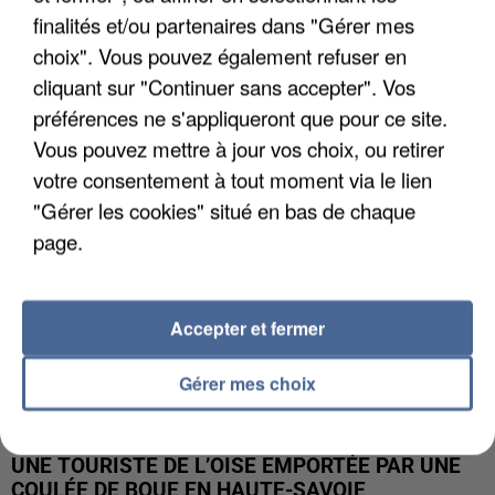
finalités et/ou partenaires dans "Gérer mes
UN SECOND CADRE DE LA DZ MAFIA
choix". Vous pouvez également refuser en
INTERPELLÉ EN ALGÉRIE
cliquant sur "Continuer sans accepter". Vos
préférences ne s'appliqueront que pour ce site.
Vous pouvez mettre à jour vos choix, ou retirer
votre consentement à tout moment via le lien
"Gérer les cookies" situé en bas de chaque
page.
Accepter et fermer
Gérer mes choix
UNE TOURISTE DE L’OISE EMPORTÉE PAR UNE
COULÉE DE BOUE EN HAUTE-SAVOIE