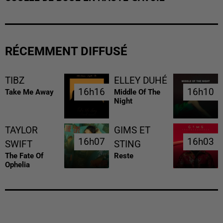
RÉCEMMENT DIFFUSÉ
TIBZ
ELLEY DUHÉ
16h16
16h16
16h10
16h10
Take Me Away
Middle Of The
Night
TAYLOR
GIMS ET
16h07
16h07
16h03
16h03
SWIFT
STING
The Fate Of
Reste
Ophelia