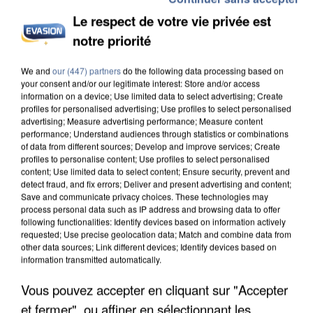
Le respect de votre vie privée est
notre priorité
L’UN DES FONDATEURS SUPPOSÉS DE LA DZ
We and
our (447) partners
do the following data processing based on
your consent and/or our legitimate interest: Store and/or access
MAFIA INTERPELLÉ EN ALGÉRIE
information on a device; Use limited data to select advertising; Create
profiles for personalised advertising; Use profiles to select personalised
advertising; Measure advertising performance; Measure content
performance; Understand audiences through statistics or combinations
of data from different sources; Develop and improve services; Create
profiles to personalise content; Use profiles to select personalised
content; Use limited data to select content; Ensure security, prevent and
detect fraud, and fix errors; Deliver and present advertising and content;
Save and communicate privacy choices. These technologies may
process personal data such as IP address and browsing data to offer
following functionalities: Identify devices based on information actively
requested; Use precise geolocation data; Match and combine data from
other data sources; Link different devices; Identify devices based on
information transmitted automatically.
Vous pouvez accepter en cliquant sur "Accepter
et fermer", ou affiner en sélectionnant les