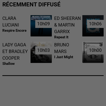
RÉCEMMENT DIFFUSÉ
CLARA
ED SHEERAN
10h09
10h09
10h06
10h06
LUCIANI
& MARTIN
Respire Encore
GARRIX
Repeat It
LADY GAGA
BRUNO
10h03
10h03
10h00
10h00
ET BRADLEY
MARS
I Just Might
COOPER
Shallow