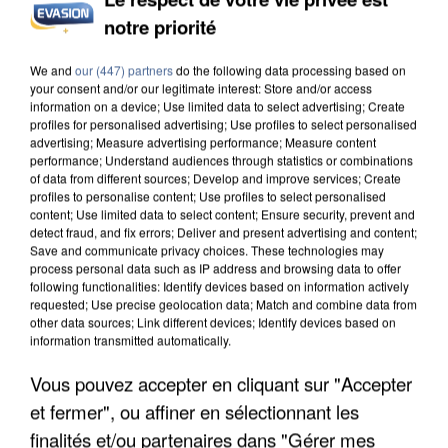
INCENDIES : L’ÎLE-DE-FRANCE LANCE UN ÉLAN
notre priorité
DE SOLIDARITÉ AVEC LES...
We and
our (447) partners
do the following data processing based on
your consent and/or our legitimate interest: Store and/or access
information on a device; Use limited data to select advertising; Create
profiles for personalised advertising; Use profiles to select personalised
advertising; Measure advertising performance; Measure content
performance; Understand audiences through statistics or combinations
of data from different sources; Develop and improve services; Create
profiles to personalise content; Use profiles to select personalised
content; Use limited data to select content; Ensure security, prevent and
detect fraud, and fix errors; Deliver and present advertising and content;
Save and communicate privacy choices. These technologies may
process personal data such as IP address and browsing data to offer
following functionalities: Identify devices based on information actively
requested; Use precise geolocation data; Match and combine data from
other data sources; Link different devices; Identify devices based on
information transmitted automatically.
Vous pouvez accepter en cliquant sur "Accepter
APRÈS TOUTES CES CANICULES, LES REFUGES
et fermer", ou affiner en sélectionnant les
DE FAUNE SAUVAGE SONT...
finalités et/ou partenaires dans "Gérer mes