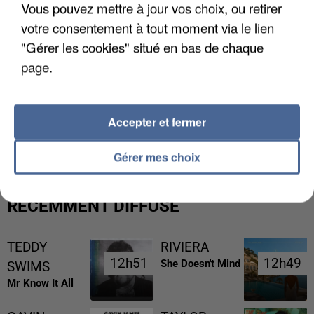
Vous pouvez mettre à jour vos choix, ou retirer
votre consentement à tout moment via le lien
"Gérer les cookies" situé en bas de chaque
page.
GABRIEL ATTAL ET RAPHAËL GLUCKSMANN
Accepter et fermer
VISÉS PAR DES INGÉRENCES...
Gérer mes choix
RÉCEMMENT DIFFUSÉ
TEDDY
RIVIERA
12h51
12h51
12h49
12h49
She Doesn't Mind
SWIMS
Mr Know It All