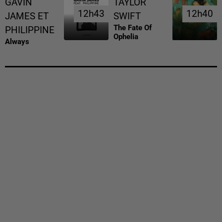
GAVIN
TAYLOR
12h43
12h43
12h40
12h40
JAMES ET
SWIFT
The Fate Of
PHILIPPINE
Ophelia
Always