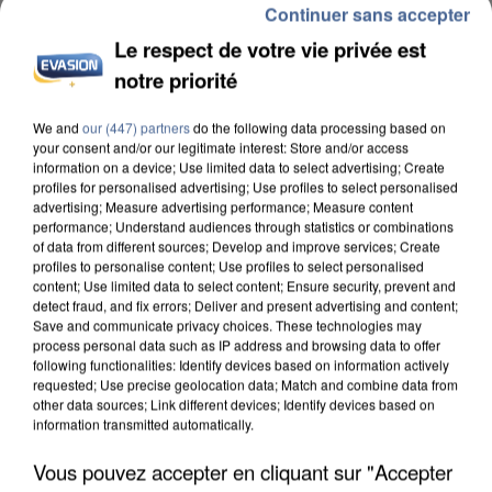
Continuer sans accepter
Le respect de votre vie privée est
notre priorité
We and
our (447) partners
do the following data processing based on
INCENDIES : L’ÎLE-DE-FRANCE LANCE UN ÉLAN
your consent and/or our legitimate interest: Store and/or access
information on a device; Use limited data to select advertising; Create
DE SOLIDARITÉ AVEC LES...
profiles for personalised advertising; Use profiles to select personalised
advertising; Measure advertising performance; Measure content
performance; Understand audiences through statistics or combinations
of data from different sources; Develop and improve services; Create
profiles to personalise content; Use profiles to select personalised
content; Use limited data to select content; Ensure security, prevent and
detect fraud, and fix errors; Deliver and present advertising and content;
Save and communicate privacy choices. These technologies may
process personal data such as IP address and browsing data to offer
following functionalities: Identify devices based on information actively
requested; Use precise geolocation data; Match and combine data from
other data sources; Link different devices; Identify devices based on
information transmitted automatically.
Vous pouvez accepter en cliquant sur "Accepter