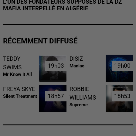
L’UN DES FONDATEURS SUPPOSÉS DE LA DZ
MAFIA INTERPELLÉ EN ALGÉRIE
RÉCEMMENT DIFFUSÉ
TEDDY
DISIZ
19h03
19h03
19h00
19h00
Maniac
SWIMS
Mr Know It All
FREYA SKYE
ROBBIE
18h57
18h57
18h53
18h53
Silent Treatment
WILLIAMS
Supreme