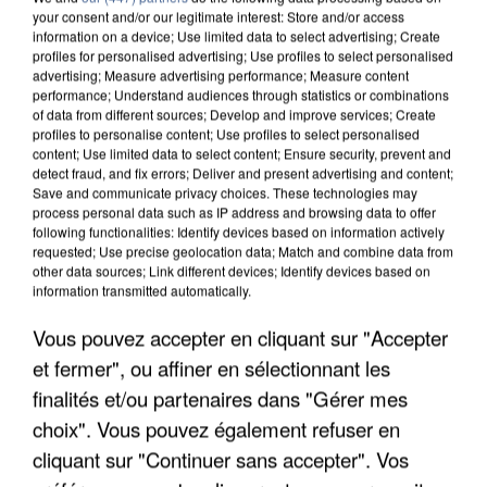
your consent and/or our legitimate interest: Store and/or access
information on a device; Use limited data to select advertising; Create
profiles for personalised advertising; Use profiles to select personalised
advertising; Measure advertising performance; Measure content
performance; Understand audiences through statistics or combinations
of data from different sources; Develop and improve services; Create
profiles to personalise content; Use profiles to select personalised
content; Use limited data to select content; Ensure security, prevent and
detect fraud, and fix errors; Deliver and present advertising and content;
Save and communicate privacy choices. These technologies may
process personal data such as IP address and browsing data to offer
following functionalities: Identify devices based on information actively
requested; Use precise geolocation data; Match and combine data from
other data sources; Link different devices; Identify devices based on
information transmitted automatically.
UN SECOND CADRE DE LA DZ MAFIA
INTERPELLÉ EN ALGÉRIE
Vous pouvez accepter en cliquant sur "Accepter
et fermer", ou affiner en sélectionnant les
finalités et/ou partenaires dans "Gérer mes
choix". Vous pouvez également refuser en
cliquant sur "Continuer sans accepter". Vos