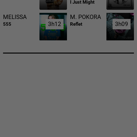
I Just Might
MELISSA
M. POKORA
3h12
3h12
3h09
3h09
555
Reflet