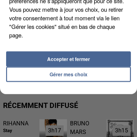
préférences ne s'appliqueront que pour ce site.
Vous pouvez mettre à jour vos choix, ou retirer
votre consentement à tout moment via le lien
"Gérer les cookies" situé en bas de chaque
page.
Accepter et fermer
UNE TOURISTE DE L’OISE EMPORTÉE PAR UNE
COULÉE DE BOUE EN HAUTE-SAVOIE
Gérer mes choix
RÉCEMMENT DIFFUSÉ
RIHANNA
BRUNO
3h17
3h17
3h15
3h15
Stay
MARS