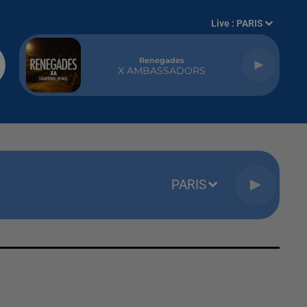
Live :
PARIS
Renegades
X AMBASSADORS
PARIS