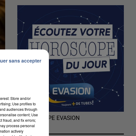
uer sans accepter
erest: Store and/or
tising; Use profiles to
tand audiences through
personalise content; Use
L'HOROSCOPE EVASION
 fraud, and fix errors;
 may process personal
mation actively