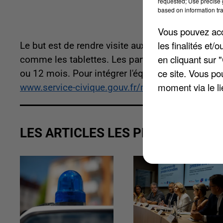
requested; Use precise g
based on information tra
Vous pouvez acce
les finalités et
Le but est de rendre visite aux personnes âgées a
en cliquant sur 
comme les tablettes. Les participants doivent s
ce site. Vous po
ou 12 mois. Pour intégrer l'équipe n'hésitez pas 
moment via le li
www.service-civique.gouv.fr/missions
.
LES ARTICLES LES PLUS VUS