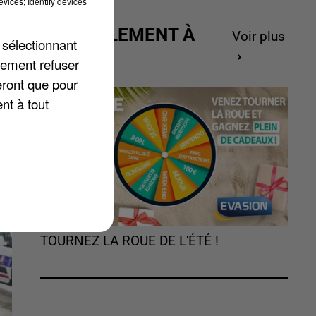
vices; Identify devices
ACTUELLEMENT À
Voir plus
 sélectionnant
GAGNER
lement refuser
eront que pour
nt à tout
TOURNEZ LA ROUE DE L'ÉTÉ !