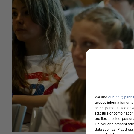
We and
our (447) partn
access information on a 
select personalised ad
statistics or combinatio
profiles to select person
Deliver and present adv
data such as IP address 