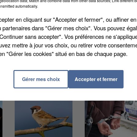
eolocation data; Match and combine data from other data sources; Link different de
nsmitted automatically.
pter en cliquant sur "Accepter et fermer", ou affiner en
/ou partenaires dans "Gérer mes choix". Vous pouvez éga
fin de les aider à utiliser les nouvelles technologies
"Continuer sans accepter". Vos préférences ne s'appliqu
e consacrer à ces missions 24h par semaine sur 6, 9
uvez mettre à jour vos choix, ou retirer votre consenteme
à envoyer votre CV et votre lettre de motivation sur
en "Gérer les cookies" situé en bas de chaque page.
Gérer mes choix
Accepter et fermer