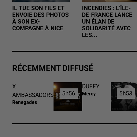
IL TUE SON FILS ET
INCENDIES : L’ÎLE-
ENVOIE DES PHOTOS
DE-FRANCE LANCE
À SON EX-
UN ÉLAN DE
COMPAGNE À NICE
SOLIDARITÉ AVEC
LES...
RÉCEMMENT DIFFUSÉ
X
DUFFY
5h56
5h56
5h53
5h53
Mercy
AMBASSADORS
Renegades