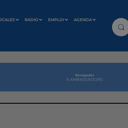
OCALES
RADIO
EMPLOI
AGENDA
Renegades
X AMBASSADORS