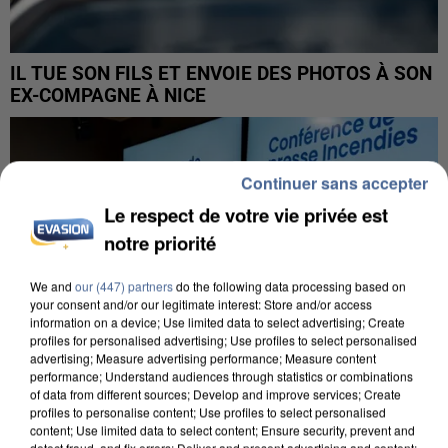
IL TUE SON FILS ET ENVOIE DES PHOTOS À SON
EX-COMPAGNE À NICE
Continuer sans accepter
Le respect de votre vie privée est
notre priorité
We and
our (447) partners
do the following data processing based on
your consent and/or our legitimate interest: Store and/or access
information on a device; Use limited data to select advertising; Create
profiles for personalised advertising; Use profiles to select personalised
advertising; Measure advertising performance; Measure content
performance; Understand audiences through statistics or combinations
of data from different sources; Develop and improve services; Create
profiles to personalise content; Use profiles to select personalised
content; Use limited data to select content; Ensure security, prevent and
detect fraud, and fix errors; Deliver and present advertising and content;