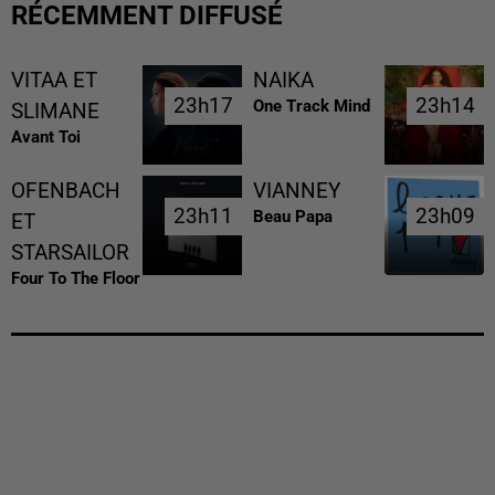
RÉCEMMENT DIFFUSÉ
VITAA ET
NAIKA
23h17
23h17
23h14
23h14
One Track Mind
SLIMANE
Avant Toi
OFENBACH
VIANNEY
23h11
23h11
23h09
23h09
Beau Papa
ET
STARSAILOR
Four To The Floor