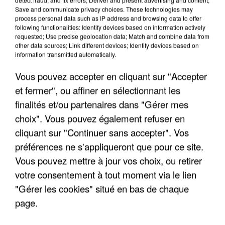
INCENDIES : L’ÎLE-DE-FRANCE LANCE UN ÉLAN
Save and communicate privacy choices. These technologies may
DE SOLIDARITÉ AVEC LES...
process personal data such as IP address and browsing data to offer
following functionalities: Identify devices based on information actively
requested; Use precise geolocation data; Match and combine data from
other data sources; Link different devices; Identify devices based on
information transmitted automatically.
Vous pouvez accepter en cliquant sur "Accepter
et fermer", ou affiner en sélectionnant les
finalités et/ou partenaires dans "Gérer mes
choix". Vous pouvez également refuser en
cliquant sur "Continuer sans accepter". Vos
préférences ne s'appliqueront que pour ce site.
Vous pouvez mettre à jour vos choix, ou retirer
votre consentement à tout moment via le lien
"Gérer les cookies" situé en bas de chaque
APRÈS TOUTES CES CANICULES, LES REFUGES
page.
DE FAUNE SAUVAGE SONT...