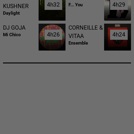
4h32
4h32
4h29
4h29
F... You
KUSHNER
Daylight
DJ GOJA
CORNEILLE &
4h26
4h26
4h24
4h24
Mi Chico
VITAA
Ensemble