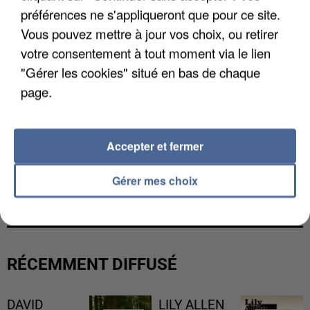
préférences ne s'appliqueront que pour ce site.
Vous pouvez mettre à jour vos choix, ou retirer
votre consentement à tout moment via le lien
"Gérer les cookies" situé en bas de chaque
page.
Accepter et fermer
L’UN DES FONDATEURS SUPPOSÉS DE LA DZ
Gérer mes choix
MAFIA INTERPELLÉ EN ALGÉRIE
RÉCEMMENT DIFFUSÉ
DAVID
LILY ALLEN