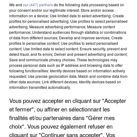
We and
our (447) partners
do the following data processing based on
your consent and/or our legitimate interest: Store and/or access
information on a device; Use limited data to select advertising; Create
profiles for personalised advertising; Use profiles to select personalised
advertising; Measure advertising performance; Measure content
performance; Understand audiences through statistics or combinations
of data from different sources; Develop and improve services; Create
profiles to personalise content; Use profiles to select personalised
content; Use limited data to select content; Ensure security, prevent and
detect fraud, and fix errors; Deliver and present advertising and content;
Save and communicate privacy choices. These technologies may
process personal data such as IP address and browsing data to offer
following functionalities: Identify devices based on information actively
requested; Use precise geolocation data; Match and combine data from
other data sources; Link different devices; Identify devices based on
information transmitted automatically.
APRÈS TOUTES CES CANICULES, LES REFUGES
Vous pouvez accepter en cliquant sur "Accepter
DE FAUNE SAUVAGE SONT...
et fermer", ou affiner en sélectionnant les
finalités et/ou partenaires dans "Gérer mes
choix". Vous pouvez également refuser en
cliquant sur "Continuer sans accepter". Vos