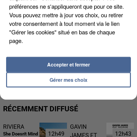
préférences ne s'appliqueront que pour ce site.
Vous pouvez mettre à jour vos choix, ou retirer
votre consentement à tout moment via le lien
"Gérer les cookies" situé en bas de chaque
page.
Accepter et fermer
GABRIEL ATTAL ET RAPHAËL GLUCKSMANN
VISÉS PAR DES INGÉRENCES...
Gérer mes choix
RÉCEMMENT DIFFUSÉ
RIVIERA
GAVIN
12h49
12h49
12h43
12h43
She Doesn't Mind
JAMES ET