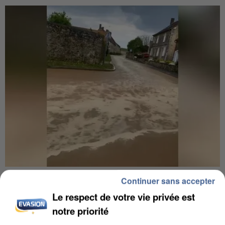
UNE TOURISTE DE L’OISE EMPORTÉE PAR UNE
Continuer sans accepter
COULÉE DE BOUE EN HAUTE-SAVOIE
Le respect de votre vie privée est
notre priorité