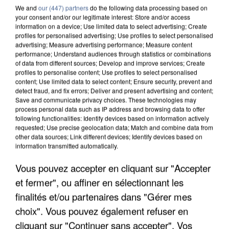
We and
our (447) partners
do the following data processing based on
your consent and/or our legitimate interest: Store and/or access
information on a device; Use limited data to select advertising; Create
profiles for personalised advertising; Use profiles to select personalised
advertising; Measure advertising performance; Measure content
performance; Understand audiences through statistics or combinations
of data from different sources; Develop and improve services; Create
profiles to personalise content; Use profiles to select personalised
content; Use limited data to select content; Ensure security, prevent and
detect fraud, and fix errors; Deliver and present advertising and content;
Save and communicate privacy choices. These technologies may
process personal data such as IP address and browsing data to offer
following functionalities: Identify devices based on information actively
requested; Use precise geolocation data; Match and combine data from
other data sources; Link different devices; Identify devices based on
information transmitted automatically.
LES DONNÉES DE 300 000 CLIENTS DÉROBÉES À
INTERMARCHÉ APRÈS UNE...
Vous pouvez accepter en cliquant sur "Accepter
et fermer", ou affiner en sélectionnant les
finalités et/ou partenaires dans "Gérer mes
choix". Vous pouvez également refuser en
cliquant sur "Continuer sans accepter". Vos