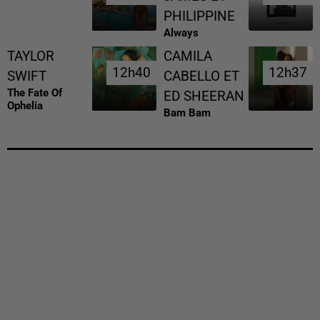
PHILIPPINE
Always
TAYLOR
CAMILA
12h40
12h40
12h37
12h37
SWIFT
CABELLO ET
The Fate Of
ED SHEERAN
Ophelia
Bam Bam