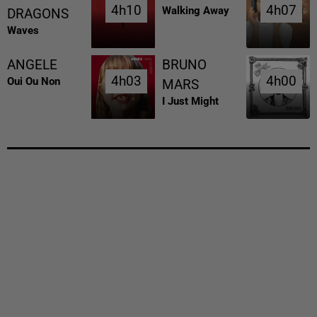
4h10
4h10
4h07
4h07
Walking Away
DRAGONS
Waves
ANGELE
BRUNO
4h03
4h03
4h00
4h00
Oui Ou Non
MARS
I Just Might