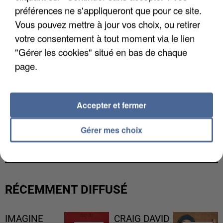
préférences ne s'appliqueront que pour ce site.
Vous pouvez mettre à jour vos choix, ou retirer
votre consentement à tout moment via le lien
"Gérer les cookies" situé en bas de chaque
page.
Accepter et fermer
L’UN DES FONDATEURS SUPPOSÉS DE LA DZ
Gérer mes choix
MAFIA INTERPELLÉ EN ALGÉRIE
RÉCEMMENT DIFFUSÉ
IMAGINE
CRAIG DAVID