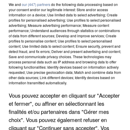
We and
our (447) partners
do the following data processing based on
your consent and/or our legitimate interest: Store and/or access
information on a device; Use limited data to select advertising; Create
profiles for personalised advertising; Use profiles to select personalised
advertising; Measure advertising performance; Measure content
performance; Understand audiences through statistics or combinations
of data from different sources; Develop and improve services; Create
profiles to personalise content; Use profiles to select personalised
content; Use limited data to select content; Ensure security, prevent and
detect fraud, and fix errors; Deliver and present advertising and content;
Save and communicate privacy choices. These technologies may
process personal data such as IP address and browsing data to offer
following functionalities: Identify devices based on information actively
requested; Use precise geolocation data; Match and combine data from
other data sources; Link different devices; Identify devices based on
information transmitted automatically.
APRÈS TOUTES CES CANICULES, LES REFUGES
Vous pouvez accepter en cliquant sur "Accepter
DE FAUNE SAUVAGE SONT...
et fermer", ou affiner en sélectionnant les
finalités et/ou partenaires dans "Gérer mes
choix". Vous pouvez également refuser en
cliquant sur "Continuer sans accepter". Vos