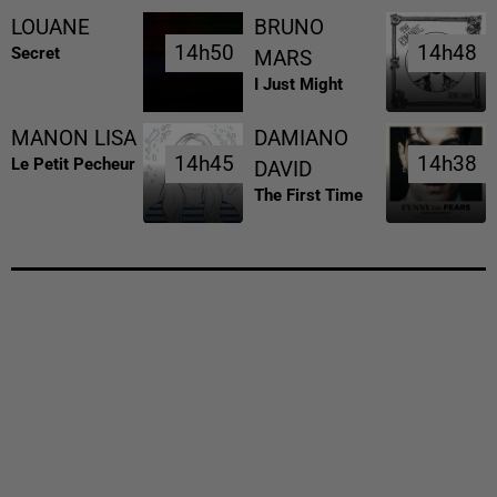
LOUANE
BRUNO
14h50
14h50
14h48
14h48
Secret
MARS
I Just Might
MANON LISA
DAMIANO
14h45
14h45
14h38
14h38
Le Petit Pecheur
DAVID
The First Time