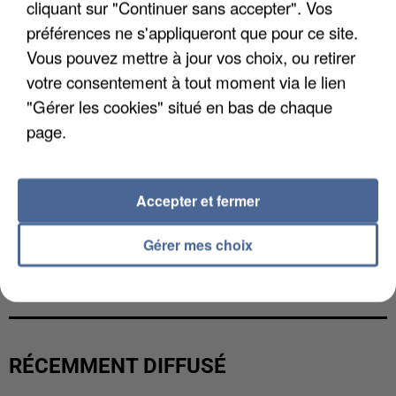
cliquant sur "Continuer sans accepter". Vos
préférences ne s'appliqueront que pour ce site.
Vous pouvez mettre à jour vos choix, ou retirer
votre consentement à tout moment via le lien
"Gérer les cookies" situé en bas de chaque
page.
Accepter et fermer
Gérer mes choix
L’UN DES FONDATEURS SUPPOSÉS DE LA DZ
MAFIA INTERPELLÉ EN ALGÉRIE
RÉCEMMENT DIFFUSÉ