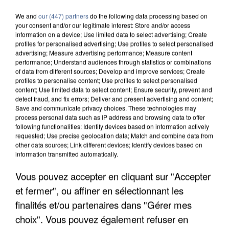
We and
our (447) partners
do the following data processing based on
your consent and/or our legitimate interest: Store and/or access
information on a device; Use limited data to select advertising; Create
profiles for personalised advertising; Use profiles to select personalised
advertising; Measure advertising performance; Measure content
performance; Understand audiences through statistics or combinations
of data from different sources; Develop and improve services; Create
profiles to personalise content; Use profiles to select personalised
content; Use limited data to select content; Ensure security, prevent and
detect fraud, and fix errors; Deliver and present advertising and content;
Save and communicate privacy choices. These technologies may
process personal data such as IP address and browsing data to offer
following functionalities: Identify devices based on information actively
requested; Use precise geolocation data; Match and combine data from
other data sources; Link different devices; Identify devices based on
information transmitted automatically.
Vous pouvez accepter en cliquant sur "Accepter
APRÈS TOUTES CES CANICULES, LES REFUGES
DE FAUNE SAUVAGE SONT...
et fermer", ou affiner en sélectionnant les
finalités et/ou partenaires dans "Gérer mes
choix". Vous pouvez également refuser en