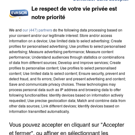
Le respect de votre vie privée est
notre priorité
INCENDIES : L’ÎLE-DE-FRANCE LANCE UN ÉLAN
We and
our (447) partners
do the following data processing based on
your consent and/or our legitimate interest: Store and/or access
DE SOLIDARITÉ AVEC LES...
information on a device; Use limited data to select advertising; Create
profiles for personalised advertising; Use profiles to select personalised
advertising; Measure advertising performance; Measure content
performance; Understand audiences through statistics or combinations
of data from different sources; Develop and improve services; Create
profiles to personalise content; Use profiles to select personalised
content; Use limited data to select content; Ensure security, prevent and
detect fraud, and fix errors; Deliver and present advertising and content;
Save and communicate privacy choices. These technologies may
process personal data such as IP address and browsing data to offer
following functionalities: Identify devices based on information actively
requested; Use precise geolocation data; Match and combine data from
other data sources; Link different devices; Identify devices based on
information transmitted automatically.
Vous pouvez accepter en cliquant sur "Accepter
et fermer", ou affiner en sélectionnant les