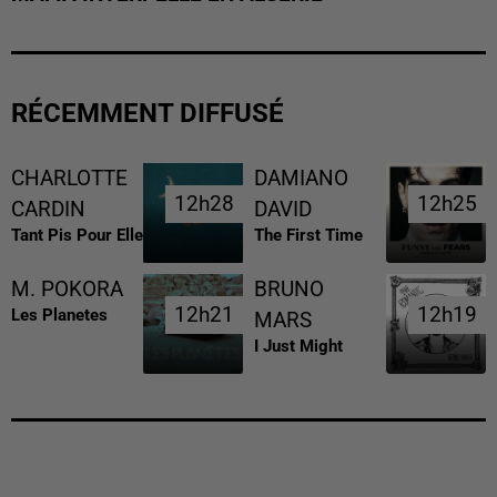
RÉCEMMENT DIFFUSÉ
CHARLOTTE
DAMIANO
12h28
12h28
12h25
12h25
CARDIN
DAVID
Tant Pis Pour Elle
The First Time
M. POKORA
BRUNO
12h21
12h21
12h19
12h19
Les Planetes
MARS
I Just Might