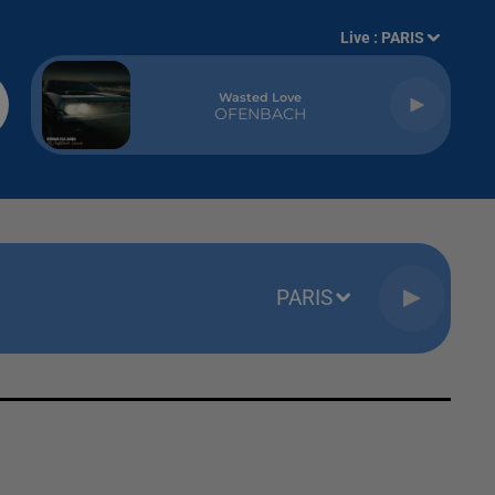
Live :
PARIS
Wasted Love
OFENBACH
PARIS