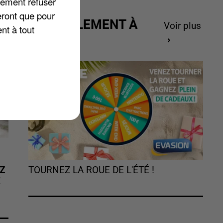
lement refuser
eront que pour
ACTUELLEMENT À
Voir plus
nt à tout
GAGNER
TOURNEZ LA ROUE DE L'ÉTÉ !
Z
É