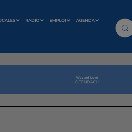
OCALES
RADIO
EMPLOI
AGENDA
Wasted Love
OFENBACH