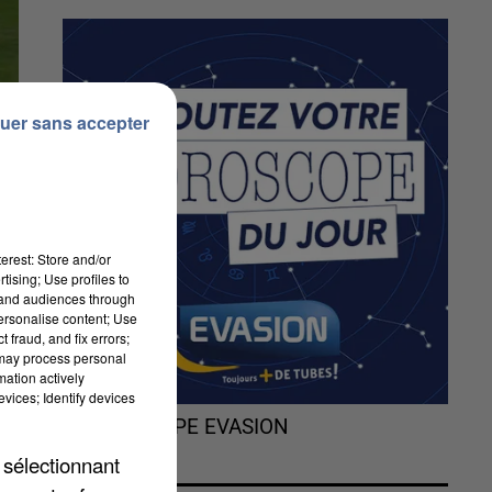
uer sans accepter
erest: Store and/or
tising; Use profiles to
tand audiences through
personalise content; Use
 fraud, and fix errors;
 may process personal
mation actively
vices; Identify devices
L'HOROSCOPE EVASION
 sélectionnant