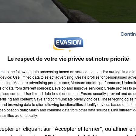
Contin
Le respect de votre vie privée est notre priorité
ers
do the following data processing based on your consent and/or our legitimate int
device; Use limited data to select advertising; Create profiles for personalised adver
vertising; Measure advertising performance; Measure content performance; Unders
ns of data from different sources; Develop and improve services; Create profiles to 
alised content; Use limited data to select content; Ensure security, prevent and detect
ertising and content; Save and communicate privacy choices. These technologies
and browsing data to offer following functionalities: Identify devices based on infor
Fontainebleau. Cette macabre découverte a été faite
eolocation data; Match and combine data from other data sources; Link different de
 de l'avenue des Cascades, révèle
le Parisien
. Il s'agit
nsmitted automatically.
quête a été ouverte pour connaître les causes de ce
pter en cliquant sur "Accepter et fermer", ou affiner en