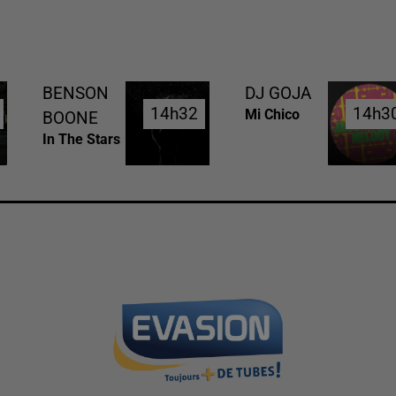
BENSON
DJ GOJA
14h32
14h32
14h3
14h3
Mi Chico
BOONE
In The Stars