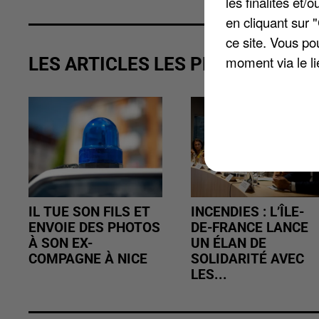
les finalités et
en cliquant sur 
ce site. Vous po
moment via le li
LES ARTICLES LES PLUS VUS
IL TUE SON FILS ET
INCENDIES : L’ÎLE-
ENVOIE DES PHOTOS
DE-FRANCE LANCE
À SON EX-
UN ÉLAN DE
COMPAGNE À NICE
SOLIDARITÉ AVEC
LES...