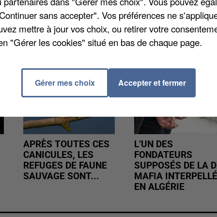
/ou partenaires dans "Gérer mes choix". Vous pouvez éga
"Continuer sans accepter". Vos préférences ne s'appliqu
uvez mettre à jour vos choix, ou retirer votre consenteme
en "Gérer les cookies" situé en bas de chaque page.
Gérer mes choix
Accepter et fermer
APRÈS TOUTES CES
L’UN DES
CANICULES, LES
FONDATEURS
REFUGES DE FAUNE
SUPPOSÉS DE LA D
SAUVAGE SONT...
MAFIA INTERPELL
EN ALGÉRIE