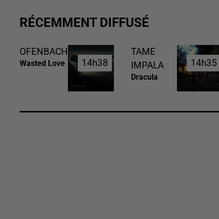
RÉCEMMENT DIFFUSÉ
OFENBACH
TAME
14h38
14h38
14h35
14h35
Wasted Love
IMPALA
Dracula