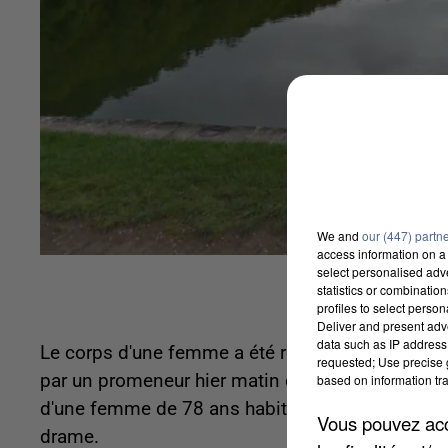
We and
our (447) partn
access information on a 
select personalised ad
statistics or combinatio
profiles to select person
Deliver and present adv
data such as IP address 
Le corps d'une femme a été retrouvé sans vie à 
requested; Use precise g
par un promeneur hier matin dans le canal près
based on information tra
d'une femme de 78 ans habitante d'Avon. Une en
Vous pouvez acce
drame.