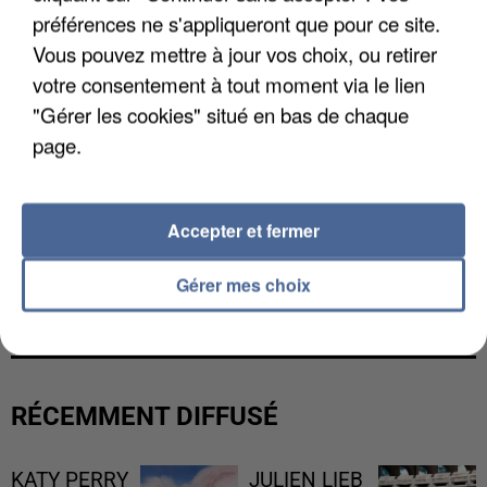
préférences ne s'appliqueront que pour ce site.
Vous pouvez mettre à jour vos choix, ou retirer
votre consentement à tout moment via le lien
"Gérer les cookies" situé en bas de chaque
page.
Accepter et fermer
LES DONNÉES DE 300 000 CLIENTS DÉROBÉES À
Gérer mes choix
INTERMARCHÉ APRÈS UNE...
RÉCEMMENT DIFFUSÉ
KATY PERRY
JULIEN LIEB