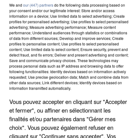
We and
our (447) partners
do the following data processing based on
your consent and/or our legitimate interest: Store and/or access
information on a device; Use limited data to select advertising; Create
profiles for personalised advertising; Use profiles to select personalised
advertising; Measure advertising performance; Measure content
performance; Understand audiences through statistics or combinations
of data from different sources; Develop and improve services; Create
profiles to personalise content; Use profiles to select personalised
content; Use limited data to select content; Ensure security, prevent and
detect fraud, and fix errors; Deliver and present advertising and content;
Save and communicate privacy choices. These technologies may
process personal data such as IP address and browsing data to offer
following functionalities: Identify devices based on information actively
requested; Use precise geolocation data; Match and combine data from
other data sources; Link different devices; Identify devices based on
information transmitted automatically.
UNE TOURISTE DE L’OISE EMPORTÉE PAR UNE
Vous pouvez accepter en cliquant sur "Accepter
COULÉE DE BOUE EN HAUTE-SAVOIE
et fermer", ou affiner en sélectionnant les
finalités et/ou partenaires dans "Gérer mes
choix". Vous pouvez également refuser en
cliquant sur "Continuer sans accepter". Vos