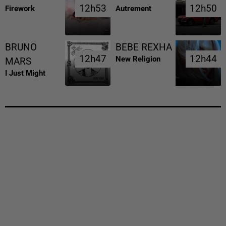
12h53
12h53
12h50
12h50
Firework
Autrement
BRUNO
BEBE REXHA
12h47
12h47
12h44
12h44
New Religion
MARS
I Just Might