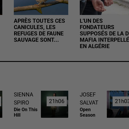
APRÈS TOUTES CES
L’UN DES
CANICULES, LES
FONDATEURS
REFUGES DE FAUNE
SUPPOSÉS DE LA D
SAUVAGE SONT...
MAFIA INTERPELL
EN ALGÉRIE
SIENNA
JOSEF
21h06
21h06
21h0
21h0
SPIRO
SALVAT
Die On This
Open
Hill
Season