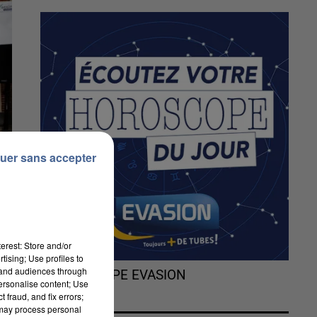
uer sans accepter
erest: Store and/or
tising; Use profiles to
tand audiences through
L'HOROSCOPE EVASION
personalise content; Use
 fraud, and fix errors;
 may process personal