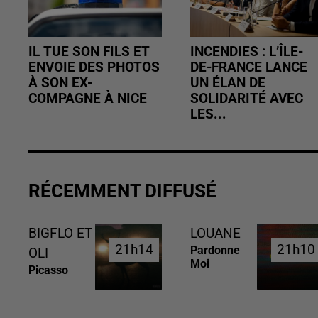
IL TUE SON FILS ET
INCENDIES : L’ÎLE-
ENVOIE DES PHOTOS
DE-FRANCE LANCE
À SON EX-
UN ÉLAN DE
COMPAGNE À NICE
SOLIDARITÉ AVEC
LES...
RÉCEMMENT DIFFUSÉ
BIGFLO ET
LOUANE
21h14
21h14
21h10
21h10
Pardonne
OLI
Moi
Picasso