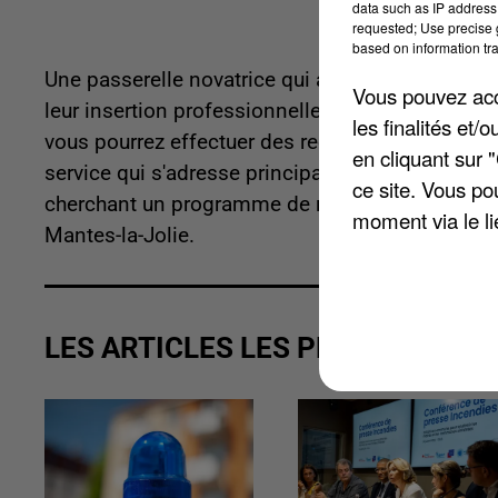
data such as IP address 
requested; Use precise g
based on information tra
Une passerelle novatrice qui a été créée pour 
Vous pouvez acce
leur insertion professionnelle. Des conseillers v
les finalités et
vous pourrez effectuer des recherches sur les mé
en cliquant sur 
service qui s'adresse principalement aux jeunes
ce site. Vous po
cherchant un programme de reconversion. Le bu
moment via le li
Mantes-la-Jolie.
LES ARTICLES LES PLUS VUS