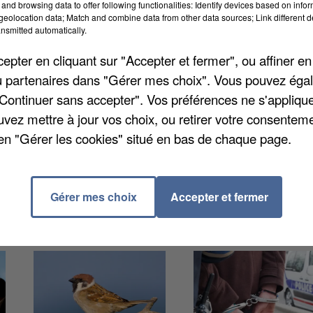
and browsing data to offer following functionalities: Identify devices based on infor
eolocation data; Match and combine data from other data sources; Link different de
nsmitted automatically.
les demandeurs d'emplois afin de les accompagner da
pter en cliquant sur "Accepter et fermer", ou affiner en
ous attendent sur place ainsi qu'un lieu dans le bus o
/ou partenaires dans "Gérer mes choix". Vous pouvez éga
tiers. Des offres d'emplois seront aussi diffusées. U
"Continuer sans accepter". Vos préférences ne s'appliqu
 allocataires du RSA, aux chômeurs et aux personnes
uvez mettre à jour vos choix, ou retirer votre consenteme
s s'arrêtera ensuite mercredi dans la commune de
en "Gérer les cookies" situé en bas de chaque page.
Gérer mes choix
Accepter et fermer