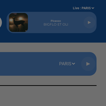
Live :
PARIS
Picasso
BIGFLO ET OLI
PARIS