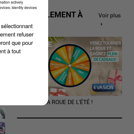
mation actively
vices; Identify devices
ACTUELLEMENT À
Voir plus
ns
GAGNER
 sélectionnant
ù
lement refuser
n
eront que pour
nt à tout
TOURNEZ LA ROUE DE L'ÉTÉ !