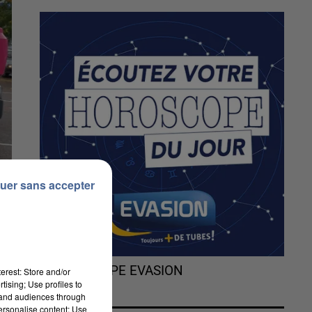
uer sans accepter
s
L'HOROSCOPE EVASION
erest: Store and/or
tising; Use profiles to
tand audiences through
personalise content; Use