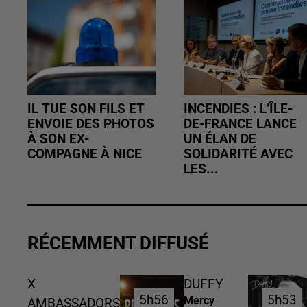
IL TUE SON FILS ET
INCENDIES : L’ÎLE-
ENVOIE DES PHOTOS
DE-FRANCE LANCE
À SON EX-
UN ÉLAN DE
COMPAGNE À NICE
SOLIDARITÉ AVEC
LES...
RÉCEMMENT DIFFUSÉ
X
DUFFY
5h56
5h56
5h53
5h53
Mercy
AMBASSADORS