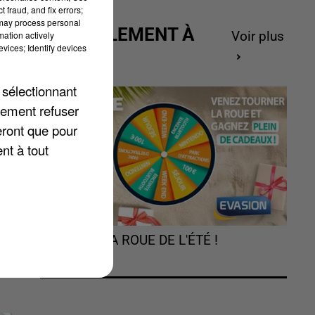
 fraud, and fix errors;
 may process personal
ACTUELLEMENT À
mation actively
Voir plus
vices; Identify devices
GAGNER
 sélectionnant
lement refuser
eront que pour
nt à tout
TOURNEZ LA ROUE DE L'ÉTÉ !