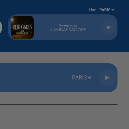
Live :
PARIS
Renegades
X AMBASSADORS
PARIS