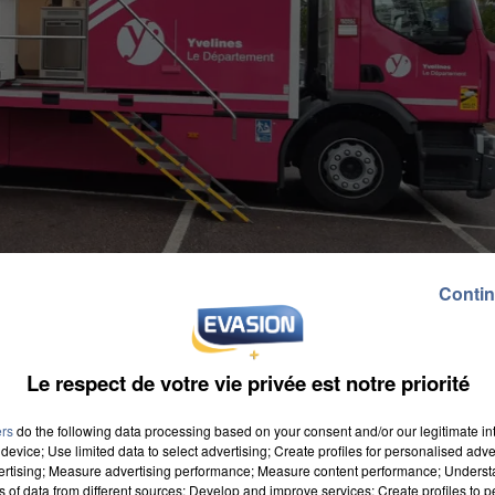
Contin
Le respect de votre vie privée est notre priorité
 les arrêts dans les zones rurales de 18 communes de
ers
do the following data processing based on your consent and/or our legitimate int
 emploi ou une réorientation professionnelle. Des
device; Use limited data to select advertising; Create profiles for personalised adver
vertising; Measure advertising performance; Measure content performance; Unders
s guider dans vos choix. C'est aussi l'occasion pour
ns of data from different sources; Develop and improve services; Create profiles to 