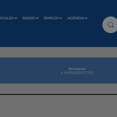
OCALES
RADIO
EMPLOI
AGENDA
Renegades
X AMBASSADORS