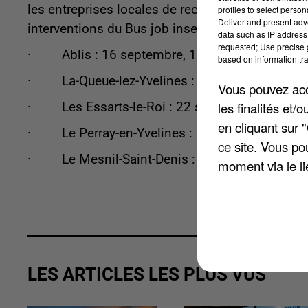
les entreprises locales de recruter directement.
profiles to select person
Deliver and present adv
interventions du Bus job insertion dans le sud d
data such as IP address 
requested; Use precise g
· Ablis : 16 septembre, 14 octobre, 9 déce
based on information tra
· La-Queue-lez-Yvelines : 17 septembre, 15 
Vous pouvez acce
les finalités et
· Les Essarts-le-Roi : 22 septembre, 20 oct
en cliquant sur 
· Le Perray-en-Yvelines : 29 septembre, 27 
ce site. Vous po
· Le Mesnil-Saint-Denis : 28 septembre, 26 
moment via le li
LES ARTICLES LES PLUS VUS