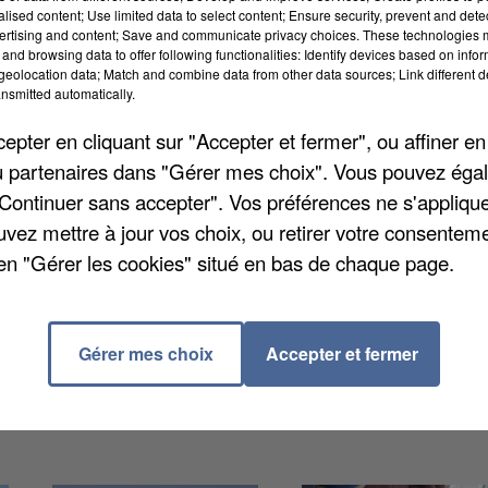
 Retrouvez ci-dessous le planning détaillé des
alised content; Use limited data to select content; Ensure security, prevent and detect
ertising and content; Save and communicate privacy choices. These technologies
es Yvelines :
and browsing data to offer following functionalities: Identify devices based on infor
eolocation data; Match and combine data from other data sources; Link different de
mbre
nsmitted automatically.
octobre, 12 novembre, 10 décembre
pter en cliquant sur "Accepter et fermer", ou affiner en
/ou partenaires dans "Gérer mes choix". Vous pouvez éga
obre, 17 novembre, 15 décembre
"Continuer sans accepter". Vos préférences ne s'appliqu
octobre, 24 novembre
uvez mettre à jour vos choix, ou retirer votre consenteme
octobre, 23 novembre
en "Gérer les cookies" situé en bas de chaque page.
Gérer mes choix
Accepter et fermer