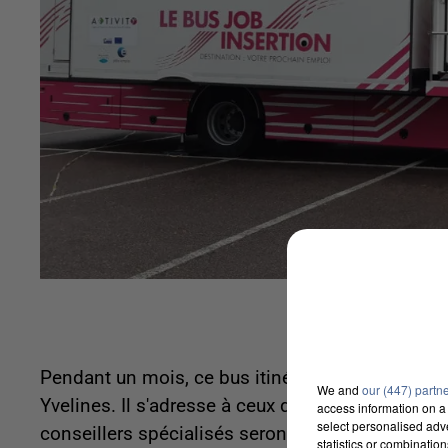
Pendant un mois, ce bus itinérant va multiplier
We and
our (447) partn
Yvelines. Il s'adresse à ceux qui recherchent un
access information on a 
select personalised ad
conseillers spécialisés seront présents pour vou
statistics or combinatio