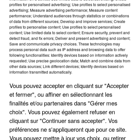
profiles for personalised advertising; Use profiles to select personalised
advertising; Measure advertising performance; Measure content
performance; Understand audiences through statistics or combinations
of data from different sources; Develop and improve services; Create
profiles to personalise content; Use profiles to select personalised
content; Use limited data to select content; Ensure security, prevent and
detect fraud, and fix errors; Deliver and present advertising and content;
Save and communicate privacy choices. These technologies may
process personal data such as IP address and browsing data to offer
following functionalities: Identify devices based on information actively
requested; Use precise geolocation data; Match and combine data from
UNE TOURISTE DE L’OISE EMPORTÉE PAR UNE
other data sources; Link different devices; Identify devices based on
COULÉE DE BOUE EN HAUTE-SAVOIE
information transmitted automatically.
Vous pouvez accepter en cliquant sur "Accepter
et fermer", ou affiner en sélectionnant les
finalités et/ou partenaires dans "Gérer mes
choix". Vous pouvez également refuser en
cliquant sur "Continuer sans accepter". Vos
préférences ne s'appliqueront que pour ce site.
Vous pouvez mettre à jour vos choix, ou retirer