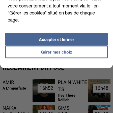
votre consentement à tout moment via le lien
"Gérer les cookies" situé en bas de chaque
page.
LES DONNÉES DE 300 000 CLIENTS DÉROBÉES À
Accepter et fermer
INTERMARCHÉ APRÈS UNE...
Gérer mes choix
RÉCEMMENT DIFFUSÉ
AMIR
PLAIN WHITE
16h52
16h52
16h48
16h48
A L'imparfaite
T'S
Hey There
Delilah
NAIKA
GIMS