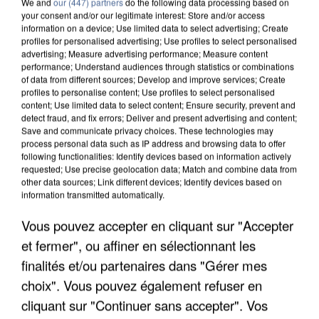
We and
our (447) partners
do the following data processing based on
your consent and/or our legitimate interest: Store and/or access
information on a device; Use limited data to select advertising; Create
profiles for personalised advertising; Use profiles to select personalised
advertising; Measure advertising performance; Measure content
performance; Understand audiences through statistics or combinations
of data from different sources; Develop and improve services; Create
profiles to personalise content; Use profiles to select personalised
content; Use limited data to select content; Ensure security, prevent and
detect fraud, and fix errors; Deliver and present advertising and content;
Save and communicate privacy choices. These technologies may
process personal data such as IP address and browsing data to offer
following functionalities: Identify devices based on information actively
requested; Use precise geolocation data; Match and combine data from
other data sources; Link different devices; Identify devices based on
information transmitted automatically.
APRÈS TOUTES CES CANICULES, LES REFUGES
DE FAUNE SAUVAGE SONT...
Vous pouvez accepter en cliquant sur "Accepter
et fermer", ou affiner en sélectionnant les
finalités et/ou partenaires dans "Gérer mes
choix". Vous pouvez également refuser en
cliquant sur "Continuer sans accepter". Vos