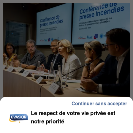
Continuer sans accepter
INCENDIES : L’ÎLE-DE-FRANCE LANCE UN ÉLAN
DE SOLIDARITÉ AVEC LES...
Le respect de votre vie privée est
notre priorité