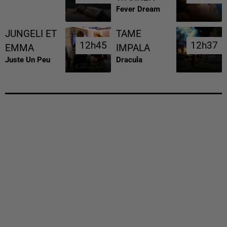
Fever Dream
JUNGELI ET
TAME
12h45
12h45
12h37
12h37
EMMA
IMPALA
Juste Un Peu
Dracula