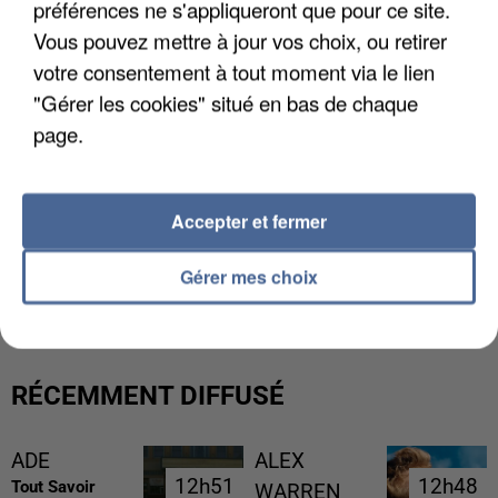
préférences ne s'appliqueront que pour ce site.
Vous pouvez mettre à jour vos choix, ou retirer
votre consentement à tout moment via le lien
"Gérer les cookies" situé en bas de chaque
page.
Accepter et fermer
L’UN DES FONDATEURS SUPPOSÉS DE LA DZ
Gérer mes choix
MAFIA INTERPELLÉ EN ALGÉRIE
RÉCEMMENT DIFFUSÉ
ADE
ALEX
12h51
12h51
12h48
12h48
Tout Savoir
WARREN