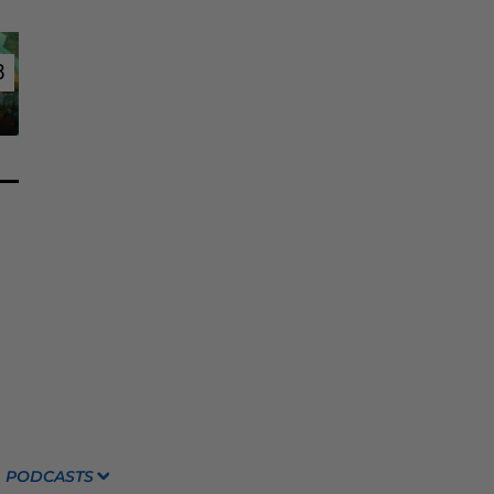
8
8
PODCASTS