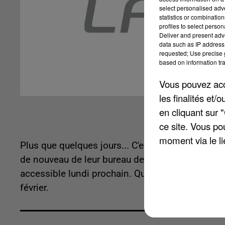
select personalised ad
statistics or combinatio
profiles to select person
Deliver and present adv
data such as IP address 
requested; Use precise g
based on information tra
Vous pouvez acce
les finalités et
en cliquant sur 
ce site. Vous po
moment via le li
Plus que quelques jours... C'est ce qu'il reste à 
de nouveau de leur bureau de Poste. Ce dernier av
accessible lundi prochain. Quant au guichet de S
février.