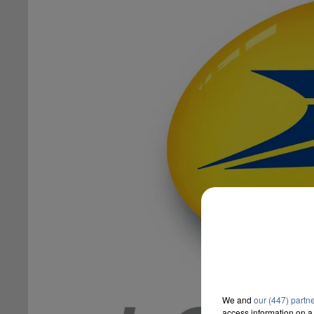
We and
our (447) partn
access information on a 