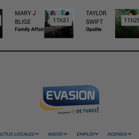
MARY J
TAYLOR
11h31
11h31
11h2
11h2
BLIGE
SWIFT
Family Affair
Opalite
ACTUS LOCALES
RADIO
EMPLOI
AGENDA