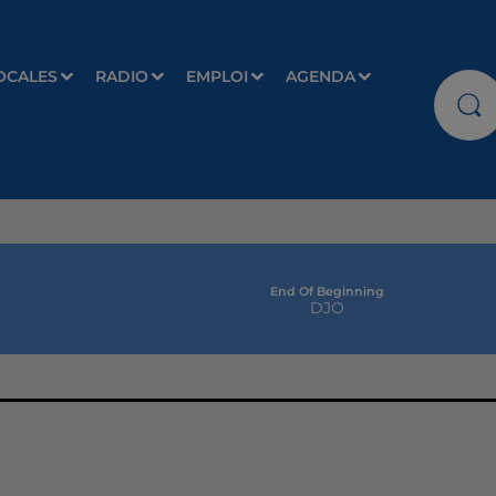
OCALES
RADIO
EMPLOI
AGENDA
End Of Beginning
DJO