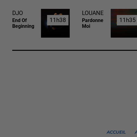
DJO
LOUANE
11h38
11h38
11h35
11h35
End Of
Pardonne
Beginning
Moi
ACCUEIL