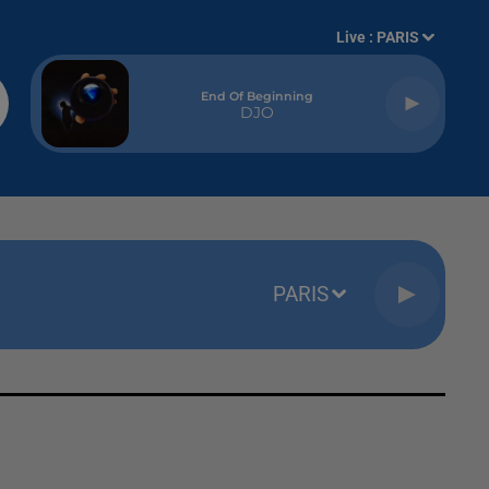
Live :
PARIS
End Of Beginning
DJO
PARIS