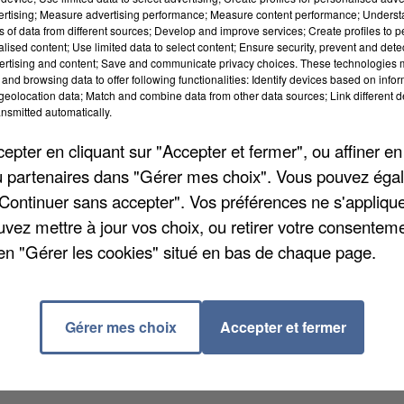
vertising; Measure advertising performance; Measure content performance; Unders
ns of data from different sources; Develop and improve services; Create profiles to 
alised content; Use limited data to select content; Ensure security, prevent and detect
ertising and content; Save and communicate privacy choices. These technologies
and browsing data to offer following functionalities: Identify devices based on infor
eolocation data; Match and combine data from other data sources; Link different de
nsmitted automatically.
pter en cliquant sur "Accepter et fermer", ou affiner en
/ou partenaires dans "Gérer mes choix". Vous pouvez éga
"Continuer sans accepter". Vos préférences ne s'appliqu
uvez mettre à jour vos choix, ou retirer votre consenteme
en "Gérer les cookies" situé en bas de chaque page.
patienter aux habitants de Bû pour enfin pouvoir profite
ait été vandalisé à la fin 2015, mais il sera
orel-Moussel, les clients devront patienter jusqu'en
Gérer mes choix
Accepter et fermer