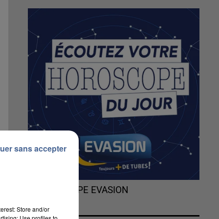
uer sans accepter
L'HOROSCOPE EVASION
erest: Store and/or
tising; Use profiles to