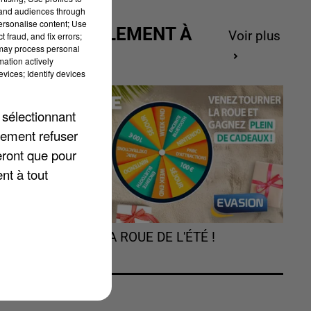
tand audiences through
personalise content; Use
ACTUELLEMENT À
Voir plus
 fraud, and fix errors;
 may process personal
GAGNER
mation actively
vices; Identify devices
 sélectionnant
lement refuser
eront que pour
nt à tout
r
TOURNEZ LA ROUE DE L'ÉTÉ !