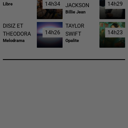
14h34
14h34
14h29
14h29
Libre
JACKSON
Billie Jean
DISIZ ET
TAYLOR
14h26
14h26
14h23
14h23
THEODORA
SWIFT
Melodrama
Opalite