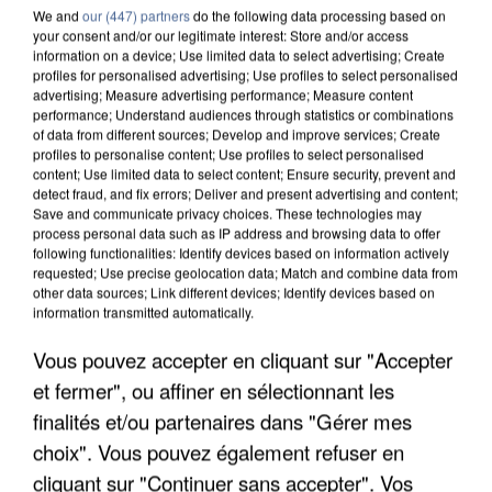
We and
our (447) partners
do the following data processing based on
your consent and/or our legitimate interest: Store and/or access
information on a device; Use limited data to select advertising; Create
profiles for personalised advertising; Use profiles to select personalised
advertising; Measure advertising performance; Measure content
performance; Understand audiences through statistics or combinations
of data from different sources; Develop and improve services; Create
profiles to personalise content; Use profiles to select personalised
content; Use limited data to select content; Ensure security, prevent and
detect fraud, and fix errors; Deliver and present advertising and content;
Save and communicate privacy choices. These technologies may
process personal data such as IP address and browsing data to offer
following functionalities: Identify devices based on information actively
requested; Use precise geolocation data; Match and combine data from
other data sources; Link different devices; Identify devices based on
information transmitted automatically.
Vous pouvez accepter en cliquant sur "Accepter
LES DONNÉES DE 300 000 CLIENTS DÉROBÉES À
et fermer", ou affiner en sélectionnant les
INTERMARCHÉ APRÈS UNE...
finalités et/ou partenaires dans "Gérer mes
choix". Vous pouvez également refuser en
cliquant sur "Continuer sans accepter". Vos