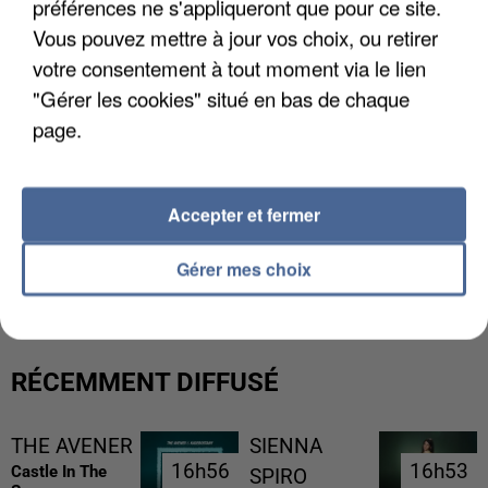
préférences ne s'appliqueront que pour ce site.
Vous pouvez mettre à jour vos choix, ou retirer
votre consentement à tout moment via le lien
"Gérer les cookies" situé en bas de chaque
page.
Accepter et fermer
UNE TOURISTE DE L’OISE EMPORTÉE PAR UNE
COULÉE DE BOUE EN HAUTE-SAVOIE
Gérer mes choix
RÉCEMMENT DIFFUSÉ
THE AVENER
SIENNA
16h56
16h56
16h53
16h53
Castle In The
SPIRO