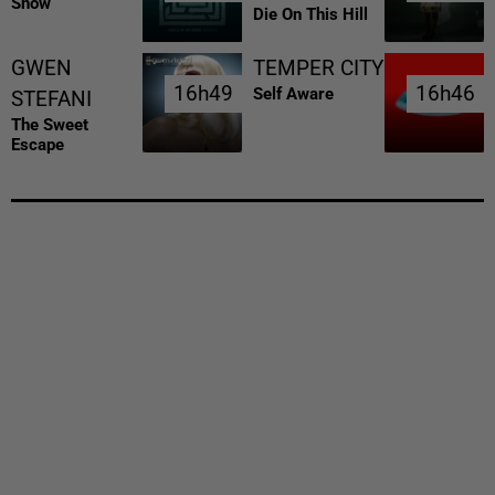
Snow
Die On This Hill
GWEN
TEMPER CITY
16h49
16h49
16h46
16h46
Self Aware
STEFANI
The Sweet
Escape