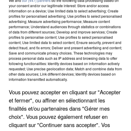
We and
our (447) partners
do the following data processing based on
your consent and/or our legitimate interest: Store and/or access
information on a device; Use limited data to select advertising; Create
profiles for personalised advertising; Use profiles to select personalised
advertising; Measure advertising performance; Measure content
performance; Understand audiences through statistics or combinations
of data from different sources; Develop and improve services; Create
profiles to personalise content; Use profiles to select personalised
content; Use limited data to select content; Ensure security, prevent and
detect fraud, and fix errors; Deliver and present advertising and content;
Save and communicate privacy choices. These technologies may
process personal data such as IP address and browsing data to offer
following functionalities: Identify devices based on information actively
requested; Use precise geolocation data; Match and combine data from
other data sources; Link different devices; Identify devices based on
information transmitted automatically.
UN SECOND CADRE DE LA DZ MAFIA
INTERPELLÉ EN ALGÉRIE
Vous pouvez accepter en cliquant sur "Accepter
et fermer", ou affiner en sélectionnant les
finalités et/ou partenaires dans "Gérer mes
choix". Vous pouvez également refuser en
cliquant sur "Continuer sans accepter". Vos